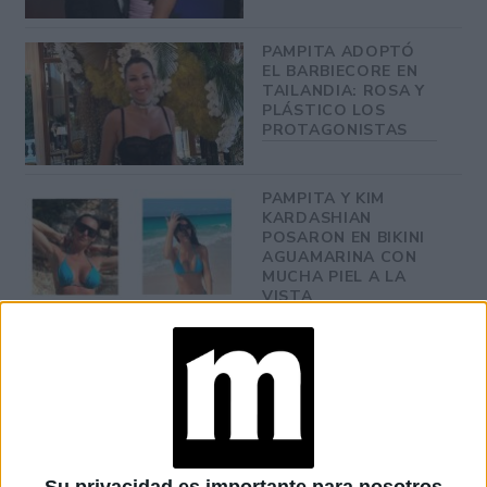
PAMPITA ADOPTÓ
EL BARBIECORE EN
TAILANDIA: ROSA Y
PLÁSTICO LOS
PROTAGONISTAS
PAMPITA Y KIM
KARDASHIAN
POSARON EN BIKINI
AGUAMARINA CON
MUCHA PIEL A LA
VISTA
Durante la fiesta de la firma de joyería Pandora, la modelo
argentina llevó un minivestido rosa elaborado en un
género plástico, sumándose al barbiecore.