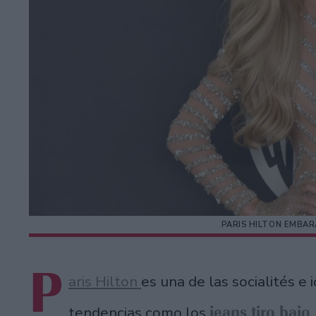
PARIS HILTON EMBA
P
aris Hilton
es una de las socialités e
jeans tiro bajo
tendencias como los