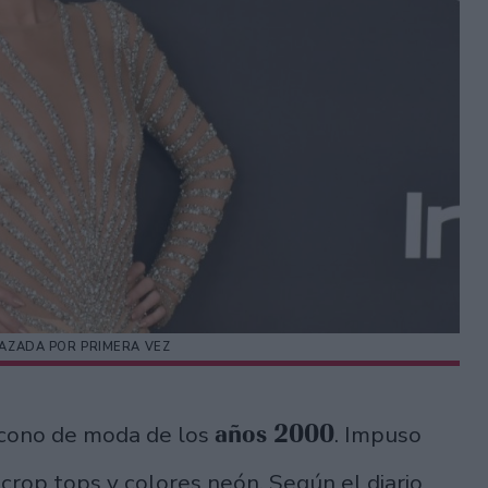
RAZADA POR PRIMERA VEZ
años 2000
 icono de moda de los
. Impuso
, crop tops y colores neón. Según el diario