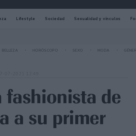
eza
Lifestyle
Sociedad
Sexualidad y vínculos
Fo
BELLEZA
HORÓSCOPO
SEXO
MODA
GÉNE
7-07-2021 12:49
a fashionista de
a a su primer