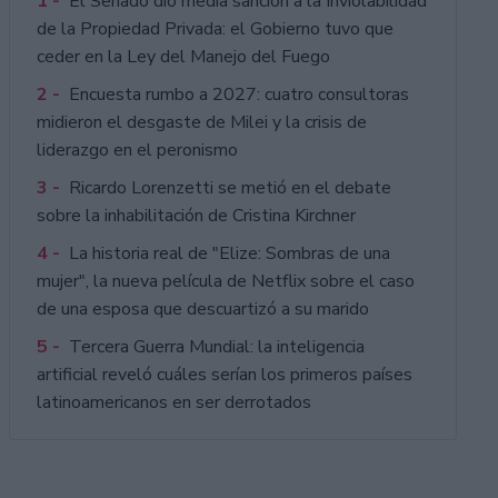
1 -
El Senado dio media sanción a la Inviolabilidad
de la Propiedad Privada: el Gobierno tuvo que
ceder en la Ley del Manejo del Fuego
2 -
Encuesta rumbo a 2027: cuatro consultoras
midieron el desgaste de Milei y la crisis de
liderazgo en el peronismo
3 -
Ricardo Lorenzetti se metió en el debate
sobre la inhabilitación de Cristina Kirchner
4 -
La historia real de "Elize: Sombras de una
mujer", la nueva película de Netflix sobre el caso
de una esposa que descuartizó a su marido
5 -
Tercera Guerra Mundial: la inteligencia
artificial reveló cuáles serían los primeros países
latinoamericanos en ser derrotados