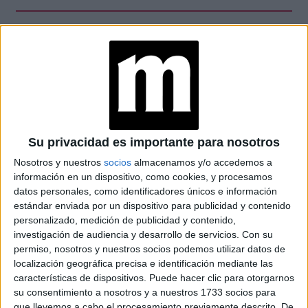
En el plano físico y espiritual, Mhoni aconseja cuidar la
salud digestiva y respiratoria, y prestar atención a los
signos del cuerpo. Géminis y Sagitario deberán evitar el
estrés laboral.
LIBRA Y PISCIS A MEDITAR
Su privacidad es importante para nosotros
Nosotros y nuestros
socios
almacenamos y/o accedemos a
Libra y Piscis encontrarán equilibrio en actividades al aire
información en un dispositivo, como cookies, y procesamos
libre y momentos de meditación. El uso de amuletos
datos personales, como identificadores únicos e información
como el limón verde en la cartera y el perfume antes de
estándar enviada por un dispositivo para publicidad y contenido
salir de casa se recomienda para protegerse de energías
personalizado, medición de publicidad y contenido,
negativas, especialmente para los signos más expuestos
investigación de audiencia y desarrollo de servicios.
Con su
permiso, nosotros y nuestros socios podemos utilizar datos de
a la envidia.
localización geográfica precisa e identificación mediante las
características de dispositivos. Puede hacer clic para otorgarnos
Mhoni Vidente invita a todos los signos a cerrar
su consentimiento a nosotros y a nuestros 1733 socios para
septiembre con gratitud, claridad y propósito. Ya sea
que llevemos a cabo el procesamiento previamente descrito. De