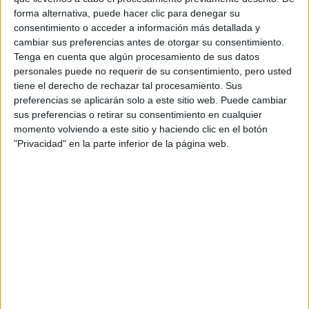
tomando decisiones financieras, abriendo el corazón a
forma alternativa, puede hacer clic para denegar su
nuevas relaciones o simplemente disfrutando de una
consentimiento o acceder a información más detallada y
cambiar sus preferencias antes de otorgar su consentimiento.
caminata en la naturaleza, este fin de semana se perfila
Tenga en cuenta que algún procesamiento de sus datos
como un portal hacia la renovación
personales puede no requerir de su consentimiento, pero usted
tiene el derecho de rechazar tal procesamiento. Sus
preferencias se aplicarán solo a este sitio web. Puede cambiar
sus preferencias o retirar su consentimiento en cualquier
momento volviendo a este sitio y haciendo clic en el botón
GALERÍA DE IMÁGENES
"Privacidad" en la parte inferior de la página web.
Accedé a los beneficios para suscriptores