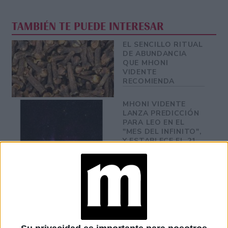
TAMBIÉN TE PUEDE INTERESAR
EL SENCILLO RITUAL
DE ABUNDANCIA
QUE MHONI
VIDENTE
RECOMIENDA
MHONI VIDENTE
LANZA PREDICCIÓN
PARA LEO EN EL
"MES DEL INFINITO",
Y ESTABLECE EL 21
DE AGOSTO COMO
CLAVE
PREDICCIONES DE
AGOSTO POR
MHONI VIDENTE:
CAMBIOS,
ABUNDANCIA Y
DECISIONES