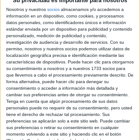
Su privacidad es importante para nosotros
Nosotros y nuestros
socios
almacenamos y/o accedemos a
información en un dispositivo, como cookies, y procesamos
Libra
datos personales, como identificadores únicos e información
estándar enviada por un dispositivo para publicidad y contenido
El As de Oros promete éxito y determinación. Libra tendrá
personalizado, medición de publicidad y contenido,
una semana intensa en lo laboral, pero con grandes
investigación de audiencia y desarrollo de servicios.
Con su
recompensas si administra bien su tiempo. El martes será
permiso, nosotros y nuestros socios podemos utilizar datos de
Números: 11, 34, 59.
su día de poder.
localización geográfica precisa e identificación mediante las
características de dispositivos. Puede hacer clic para otorgarnos
su consentimiento a nosotros y a nuestros 1733 socios para
Escorpio
que llevemos a cabo el procesamiento previamente descrito. De
forma alternativa, puede hacer clic para denegar su
El As de Espadas pide cortar con lo negativo. Escorpio
consentimiento o acceder a información más detallada y
debe cuidar su salud y evitar volver a relaciones del
cambiar sus preferencias antes de otorgar su consentimiento.
Tenga en cuenta que algún procesamiento de sus datos
pasado. El jueves será ideal para resolver temas
personales puede no requerir de su consentimiento, pero usted
Números: 10, 40, 77.
financieros.
tiene el derecho de rechazar tal procesamiento. Sus
preferencias se aplicarán solo a este sitio web. Puede cambiar
sus preferencias o retirar su consentimiento en cualquier
Sagitario
momento volviendo a este sitio y haciendo clic en el botón
El Emperador otorga carisma y fuerza. Sagitario debe