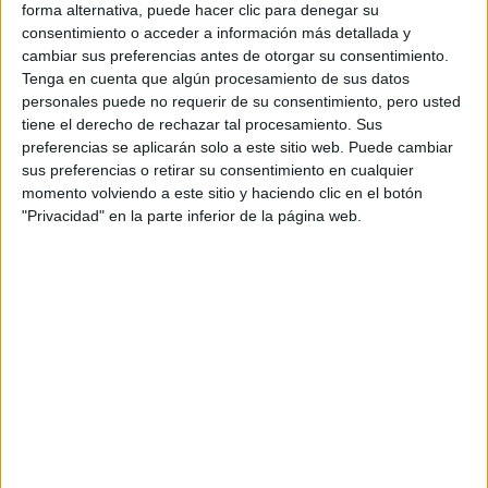
forma alternativa, puede hacer clic para denegar su
¿Qué es?
Una lluvia de meteoritos conocida por sus
consentimiento o acceder a información más detallada y
estrellas
rápidos y brillantes meteoritos. Las
cambiar sus preferencias antes de otorgar su consentimiento.
Tenga en cuenta que algún procesamiento de sus datos
fugaces
parecen ser pertenecientes a la constelación de
personales puede no requerir de su consentimiento, pero usted
Leo, aunque en realidad proceden del cometa Tempel-
tiene el derecho de rechazar tal procesamiento. Sus
Tuttle.
preferencias se aplicarán solo a este sitio web. Puede cambiar
sus preferencias o retirar su consentimiento en cualquier
momento volviendo a este sitio y haciendo clic en el botón
¿Dónde se verá?
En todo el mundo.
"Privacidad" en la parte inferior de la página web.
¿Cómo afecta a los signos?
Intensidad que se sentirá
en el aire. Se romperán viejos patrones, antiguas creencias
y dará inicio a una etapa de creatividad.