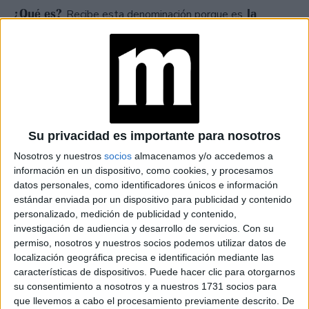
¿Qué es?
la
Recibe esta denominación porque es
segunda luna llena que se da en un mes
.No es
común que suceda y es por eso que se decide llamarla de
otra forma. Será una micro luna por lo que se la verá un
tanto más chica y con menos brillo.
¿Dónde se verá?
En todo el mundo.
Su privacidad es importante para nosotros
Nosotros y nuestros
socios
almacenamos y/o accedemos a
¿Cómo afecta a los signos?
Es momento de cosechar
información en un dispositivo, como cookies, y procesamos
"lo que se sembró", es el momento de mayor expansión
datos personales, como identificadores únicos e información
de la energía. Se verán favorecidas las transacciones
estándar enviada por un dispositivo para publicidad y contenido
económicas, los planes, la reorganización, los acuerdos y
personalizado, medición de publicidad y contenido,
investigación de audiencia y desarrollo de servicios.
Con su
los eventos sociales.
permiso, nosotros y nuestros socios podemos utilizar datos de
localización geográfica precisa e identificación mediante las
17-18 de noviembre: lluvia de
características de dispositivos. Puede hacer clic para otorgarnos
meteoritos Leónidas
su consentimiento a nosotros y a nuestros 1731 socios para
que llevemos a cabo el procesamiento previamente descrito. De