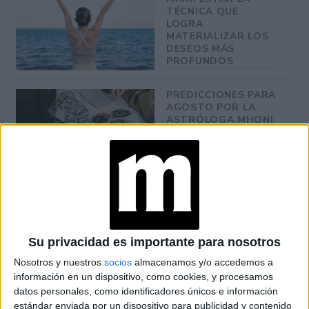
TÉCNICA QUE
LOGRA
MATERIALIZAR LOS
DESEOS MÁS
PROFUNDOS
PREDICCIONES PARA
AGOSTO POR LA
ASTRÓLOGA MHONI
VIDENTE: PLANO
ESPIRITUAL,
LABORAL Y
AMOROSO
Su privacidad es importante para nosotros
Nosotros y nuestros
socios
almacenamos y/o accedemos a
información en un dispositivo, como cookies, y procesamos
datos personales, como identificadores únicos e información
estándar enviada por un dispositivo para publicidad y contenido