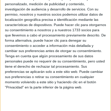
personalizado, medición de publicidad y contenido,
investigación de audiencia y desarrollo de servicios.
Con su
permiso, nosotros y nuestros socios podemos utilizar datos de
localización geográfica precisa e identificación mediante las
características de dispositivos. Puede hacer clic para otorgarnos
su consentimiento a nosotros y a nuestros 1733 socios para
que llevemos a cabo el procesamiento previamente descrito. De
forma alternativa, puede hacer clic para denegar su
Tanto Leonor como Sofía, tenían un vestido y zapatos que
consentimiento o acceder a información más detallada y
al día de hoy ya están en falta en las tiendas de España
cambiar sus preferencias antes de otorgar su consentimiento.
Tenga en cuenta que algún procesamiento de sus datos
que vemos que esta está completamente agotado.
personales puede no requerir de su consentimiento, pero usted
tiene el derecho de rechazar tal procesamiento. Sus
preferencias se aplicarán solo a este sitio web. Puede cambiar
sus preferencias o retirar su consentimiento en cualquier
momento volviendo a este sitio y haciendo clic en el botón
"Privacidad" en la parte inferior de la página web.