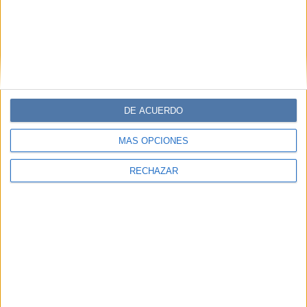
EN ESTA NOTA
SORREL MOSELEY-WILLIAMS
DE ACUERDO
Comentarios
MÁS OPCIONES
RECHAZAR