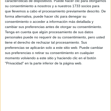
características de dispositivos. Puede hacer clic para otorgarnos
su consentimiento a nosotros y a nuestros 1733 socios para
TAMBIÉN TE PUEDE INTERESAR
que llevemos a cabo el procesamiento previamente descrito. De
forma alternativa, puede hacer clic para denegar su
EN QUE FASE LUNAR
consentimiento o acceder a información más detallada y
SE DEBE CORTAR EL
cambiar sus preferencias antes de otorgar su consentimiento.
PELO Y COMO
INFLUYE SU
Tenga en cuenta que algún procesamiento de sus datos
GRAVEDAD
personales puede no requerir de su consentimiento, pero usted
tiene el derecho de rechazar tal procesamiento. Sus
preferencias se aplicarán solo a este sitio web. Puede cambiar
BRAVADO RECIBIÓ A
sus preferencias o retirar su consentimiento en cualquier
NANÍ: UNA CENA DE
momento volviendo a este sitio y haciendo clic en el botón
COCINA ARMENIA Y
"Privacidad" en la parte inferior de la página web.
VINOS KARAS
MANIFESTAR LA
TÉCNICA QUE
LOGRA
MATERIALIZAR LOS
DESEOS MÁS
PROFUNDOS