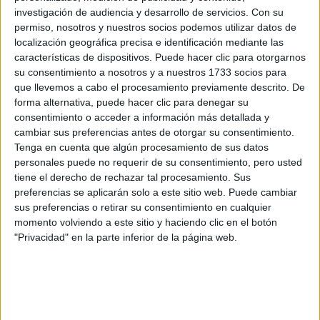
DESEOS MÁS
investigación de audiencia y desarrollo de servicios.
Con su
PROFUNDOS
permiso, nosotros y nuestros socios podemos utilizar datos de
localización geográfica precisa e identificación mediante las
PREDICCIONES PARA
características de dispositivos. Puede hacer clic para otorgarnos
AGOSTO POR LA
su consentimiento a nosotros y a nuestros 1733 socios para
ASTRÓLOGA MHONI
que llevemos a cabo el procesamiento previamente descrito. De
VIDENTE: PLANO
forma alternativa, puede hacer clic para denegar su
ESPIRITUAL,
LABORAL Y
consentimiento o acceder a información más detallada y
AMOROSO
cambiar sus preferencias antes de otorgar su consentimiento.
Tenga en cuenta que algún procesamiento de sus datos
personales puede no requerir de su consentimiento, pero usted
tiene el derecho de rechazar tal procesamiento. Sus
preferencias se aplicarán solo a este sitio web. Puede cambiar
MONO:
El enemigo del Tigre, año de grandes cambios.
sus preferencias o retirar su consentimiento en cualquier
Transforma los desafíos que se presenten en ventajas.
momento volviendo a este sitio y haciendo clic en el botón
"Privacidad" en la parte inferior de la página web.
GALLO:
Tiene todo a su favor para conseguir lo que desea
y podrán superar los obstáculos que se le presenten.
PERRO:
Un buen año para capacitarse y proyectar sus