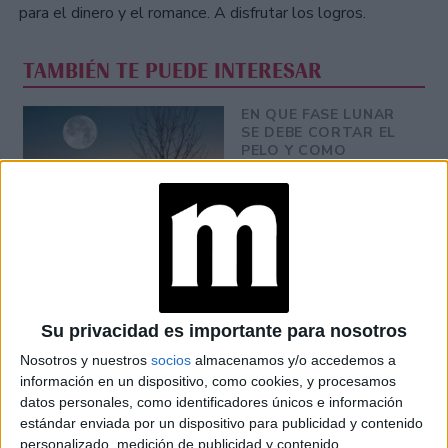
para el dinero y el romance. A disfrutar los logros.
TAMBIÉN TE PUEDE INTERESAR
EN QUE FASE LUNAR
SE DEBE CORTAR EL
PELO Y COMO
INFLUYE SU
GRAVEDAD
BRAVADO RECIBIÓ A
NANÍ: UNA CENA DE
COCINA ARMENIA Y
VINOS KARAS
Su privacidad es importante para nosotros
Nosotros y nuestros
socios
almacenamos y/o accedemos a
información en un dispositivo, como cookies, y procesamos
MANIFESTAR LA
TÉCNICA QUE
datos personales, como identificadores únicos e información
LOGRA
estándar enviada por un dispositivo para publicidad y contenido
MATERIALIZAR LOS
personalizado, medición de publicidad y contenido,