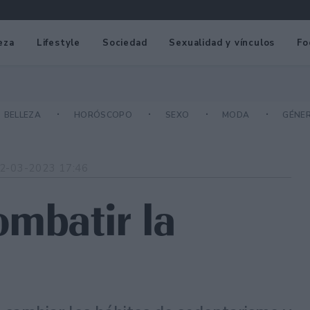
eza
Lifestyle
Sociedad
Sexualidad y vínculos
Fo
BELLEZA
HORÓSCOPO
SEXO
MODA
GÉNE
2-03-2023 17:46
ombatir la