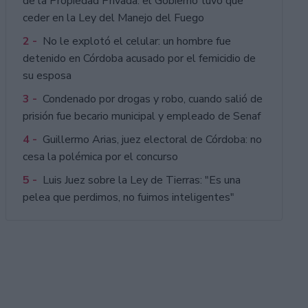
de la Propiedad Privada: el Gobierno tuvo que
ceder en la Ley del Manejo del Fuego
2 -
No le explotó el celular: un hombre fue
detenido en Córdoba acusado por el femicidio de
su esposa
3 -
Condenado por drogas y robo, cuando salió de
prisión fue becario municipal y empleado de Senaf
4 -
Guillermo Arias, juez electoral de Córdoba: no
cesa la polémica por el concurso
5 -
Luis Juez sobre la Ley de Tierras: "Es una
pelea que perdimos, no fuimos inteligentes"