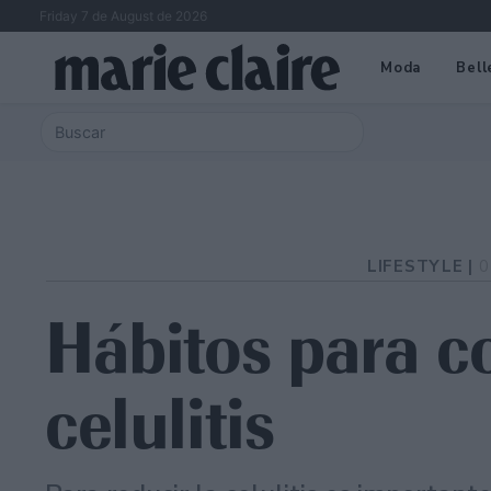
Friday 7 de August de 2026
Moda
Bell
LIFESTYLE |
0
Hábitos para c
celulitis