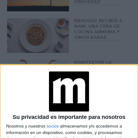
GRAVEDAD
BRAVADO RECIBIÓ A
NANÍ: UNA CENA DE
COCINA ARMENIA Y
VINOS KARAS
MANIFESTAR LA
TÉCNICA QUE
LOGRA
MATERIALIZAR LOS
DESEOS MÁS
PROFUNDOS
PREDICCIONES PARA
AGOSTO POR LA
ASTRÓLOGA MHONI
Su privacidad es importante para nosotros
VIDENTE: PLANO
Nosotros y nuestros
socios
almacenamos y/o accedemos a
ESPIRITUAL,
información en un dispositivo, como cookies, y procesamos
LABORAL Y