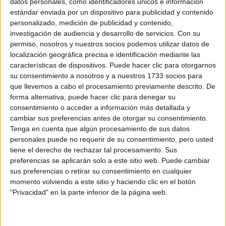
AMOROSO
datos personales, como identificadores únicos e información
estándar enviada por un dispositivo para publicidad y contenido
personalizado, medición de publicidad y contenido,
investigación de audiencia y desarrollo de servicios.
Con su
permiso, nosotros y nuestros socios podemos utilizar datos de
Batidos de proteínas: Los batidos de proteínas son una
localización geográfica precisa e identificación mediante las
opción rápida y conveniente para obtener nutrientes
características de dispositivos. Puede hacer clic para otorgarnos
esenciales y mantener los niveles de energía durante los
su consentimiento a nosotros y a nuestros 1733 socios para
viajes. Contienen una combinación de proteínas, vitaminas y
que llevemos a cabo el procesamiento previamente descrito. De
minerales que apoyan la salud general del cuerpo,
forma alternativa, puede hacer clic para denegar su
consentimiento o acceder a información más detallada y
ayudando a combatir la fatiga y el agotamiento causados
cambiar sus preferencias antes de otorgar su consentimiento.
por el 'jet lag'. Además, al proporcionar los nutrientes
Tenga en cuenta que algún procesamiento de sus datos
necesarios para la regeneración celular, contribuyen a una
personales puede no requerir de su consentimiento, pero usted
piel radiante y saludable.
tiene el derecho de rechazar tal procesamiento. Sus
preferencias se aplicarán solo a este sitio web. Puede cambiar
sus preferencias o retirar su consentimiento en cualquier
momento volviendo a este sitio y haciendo clic en el botón
"Privacidad" en la parte inferior de la página web.