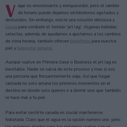
V
iajar es emocionante y enriquecedor, pero el cambio
de horario puede dejarnos sintiéndonos agotados y
deslucidos. Sin embargo, existe una solución deliciosa y
lujosa
para combatir el temido 'jet lag'. Algunas bebidas
selectas, además de ayudarnos a ajustarnos a los cambios
de zona horaria, también ofrecen
beneficios
para nuestra
piel y
bienestar general
.
Aunque vuelve en Primera clase o Business el jet lag es
inevitable. Nadie se salva de este proceso y mas si sos
una persona que frecuentemente viaja. Así que llegar
cansada no solo arruina los primeros momentos en el
destino en donde solo quieres ir a dormir sino que también
le hace mal a tu piel.
Para evitar sentirte casada es crucial mantenerse
hidratada. Claro que el agua es la opción numero uno pero
los máximos aliados para tus próximos vuelos son un