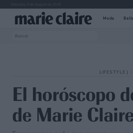
Saturday 8 de August de 2026
Moda
Bell
LIFESTYLE |
2
El horóscopo 
de Marie Clair