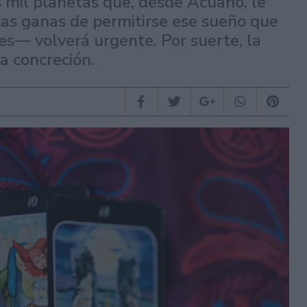
 mil planetas que, desde Acuario, le
 las ganas de permitirse ese sueño que
s— volverá urgente. Por suerte, la
a concreción.