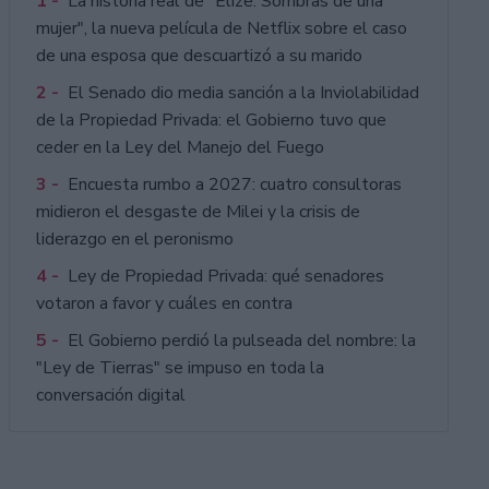
1 -
La historia real de "Elize: Sombras de una
mujer", la nueva película de Netflix sobre el caso
de una esposa que descuartizó a su marido
2 -
El Senado dio media sanción a la Inviolabilidad
de la Propiedad Privada: el Gobierno tuvo que
ceder en la Ley del Manejo del Fuego
3 -
Encuesta rumbo a 2027: cuatro consultoras
midieron el desgaste de Milei y la crisis de
liderazgo en el peronismo
4 -
Ley de Propiedad Privada: qué senadores
votaron a favor y cuáles en contra
5 -
El Gobierno perdió la pulseada del nombre: la
"Ley de Tierras" se impuso en toda la
conversación digital