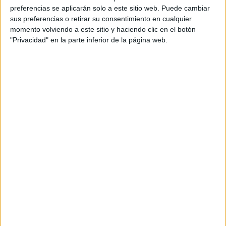
PARA DEJAR IR LO
preferencias se aplicarán solo a este sitio web. Puede cambiar
QUE YA NO SUMA
sus preferencias o retirar su consentimiento en cualquier
momento volviendo a este sitio y haciendo clic en el botón
"Privacidad" en la parte inferior de la página web.
CUADRATURAS
El año 2021 se hará la cuadratura de Saturno y
Urano
. Esto indicará un período de recesión económica y
también una lucha entre lo nuevo y lo viejo. Entre lo
conservador y la liberal, entre la libertad y la represión.
Nos enfrentaremos a tensiones y podremos ver muchas
revueltas y rebeliones a nivel mundial. Esta cuadratura se
hace en 3 fechas: 17/02, 14/06 y la tercera 24/12.
Alrededor de estas fechas se sentirá mas fuerte esta
tensión si bien es algo que estaremos sintiendo durante