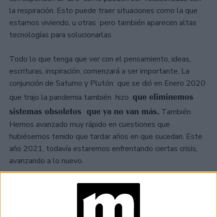
la respiración. Esto puede traer situaciones como la que
estamos viviendo, u otras pero también aparecen altas
tecnologías para solucionarlas.
Todo lo que tenga que ver con el pensamiento, ideas,
escrituras, inspiración, comenzará a ser importante. La
conjunción de Saturno y Plutón que se dió en Enero 2020
que eliminemos
que trajo la pandemia también hizo
sistemas obsoletos que ya no van más.
También
Hemos avanzado muy rápido en cuestiones que
hubiésemos tenido que tardar años en que sucedan. Este
año 2021, todavía estaremos enfrentando ciertas crisis,
avanzando a lo nuevo.
TAMBIÉN TE PUEDE INTERESAR
PREDICCIONES PARA