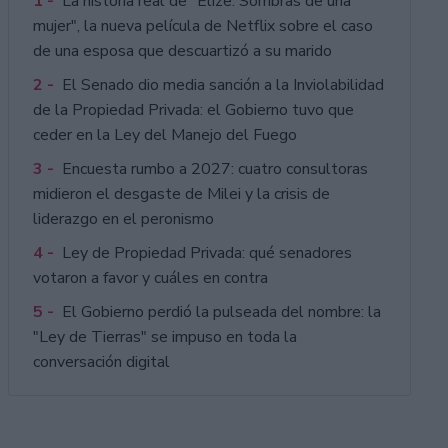
1 -
La historia real de "Elize: Sombras de una
mujer", la nueva película de Netflix sobre el caso
de una esposa que descuartizó a su marido
2 -
El Senado dio media sanción a la Inviolabilidad
de la Propiedad Privada: el Gobierno tuvo que
ceder en la Ley del Manejo del Fuego
3 -
Encuesta rumbo a 2027: cuatro consultoras
midieron el desgaste de Milei y la crisis de
liderazgo en el peronismo
4 -
Ley de Propiedad Privada: qué senadores
votaron a favor y cuáles en contra
5 -
El Gobierno perdió la pulseada del nombre: la
"Ley de Tierras" se impuso en toda la
conversación digital