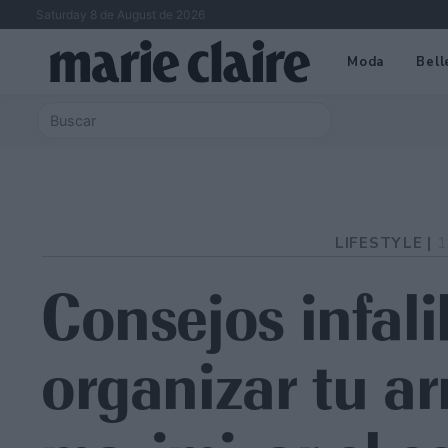
Saturday 8 de August de 2026
Moda
Bell
LIFESTYLE |
1
Consejos infali
organizar tu ar