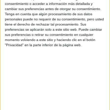
consentimiento o acceder a información más detallada y
cambiar sus preferencias antes de otorgar su consentimiento.
Tenga en cuenta que algún procesamiento de sus datos
personales puede no requerir de su consentimiento, pero usted
tiene el derecho de rechazar tal procesamiento. Sus
preferencias se aplicarán solo a este sitio web. Puede cambiar
sus preferencias o retirar su consentimiento en cualquier
momento volviendo a este sitio y haciendo clic en el botón
"Privacidad" en la parte inferior de la página web.
TAMBIÉN TE PUEDE INTERESAR
TENDENCIAS DE
MODA 2026: JEANS Y
TOPS QUE ARRASAN
EN EUROPA Y
LLEGARAN A LA
ARGENTINA
Décadas después, ese mismo material llegó a millones de
cocinas sin estudios completos sobre su impacto sanitario.