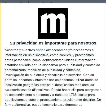
terminó en tu hogar
La historia del teflón es tan sorprendente como
inquietante. Fue descubierto por accidente en 1938 por un
químico de DuPont mientras trabajaba con gases
vinculados al desarrollo armamentístico. Su resistencia al
calor lo convirtió rápidamente en un insumo útil para el
Su privacidad es importante para nosotros
Proyecto Manhattan
, la operación secreta que dio origen
Nosotros y nuestros
socios
almacenamos y/o accedemos a
a la bomba atómica.
información en un dispositivo, como cookies, y procesamos
datos personales, como identificadores únicos e información
estándar enviada por un dispositivo para publicidad y contenido
personalizado, medición de publicidad y contenido,
investigación de audiencia y desarrollo de servicios.
Con su
permiso, nosotros y nuestros socios podemos utilizar datos de
localización geográfica precisa e identificación mediante las
características de dispositivos. Puede hacer clic para otorgarnos
su consentimiento a nosotros y a nuestros 1733 socios para
que llevemos a cabo el procesamiento previamente descrito. De
forma alternativa, puede hacer clic para denegar su