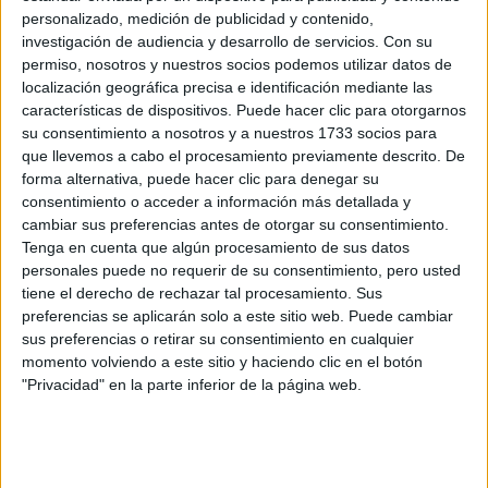
tenía una melena negra que le llegaba hasta la cola… a
personalizado, medición de publicidad y contenido,
pesar de que yo le decía lo vulgar que era.
investigación de audiencia y desarrollo de servicios.
Con su
permiso, nosotros y nuestros socios podemos utilizar datos de
Y empezó a hacer dieta... a pesar de todas mis
localización geográfica precisa e identificación mediante las
advertencias sobre su salud y de todas las cosas dulces
características de dispositivos. Puede hacer clic para otorgarnos
que le traía.
su consentimiento a nosotros y a nuestros 1733 socios para
Y decidió vestirse a su gusto...
que llevemos a cabo el procesamiento previamente descrito. De
Y empezó a rebelarse y mostrar su intensa personalidad.
forma alternativa, puede hacer clic para denegar su
consentimiento o acceder a información más detallada y
Entraba en un lugar y enseguida era el centro de atención.
cambiar sus preferencias antes de otorgar su consentimiento.
Hablaba fuerte, se reía aún más fuerte y nadie podía
Tenga en cuenta que algún procesamiento de sus datos
escapar de su magnetismo.
personales puede no requerir de su consentimiento, pero usted
tiene el derecho de rechazar tal procesamiento. Sus
Cuanto más brillaba ella, yo me apagaba. Cuanto más
preferencias se aplicarán solo a este sitio web. Puede cambiar
sus preferencias o retirar su consentimiento en cualquier
existía ella, yo desaparecía.
momento volviendo a este sitio y haciendo clic en el botón
"Privacidad" en la parte inferior de la página web.
Estaba a punto de convertirse en lo que siempre imaginé:
una mujer espectacular y, sobre todo, especial. Algo que
yo nunca fui.
No puedo resistirme a mis sentimientos oscuros. Nunca lo