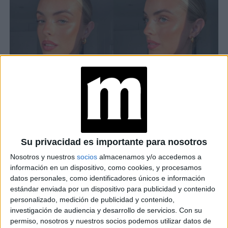
COLOR DEL ILUMINADOR
pieles más
Los iluminadores vienen en varios tonos, para
Su privacidad es importante para nosotros
oscuras
los tonos dorados son los más apropiados, en
Nosotros y nuestros
socios
almacenamos y/o accedemos a
información en un dispositivo, como cookies, y procesamos
pieles blancas y rosas,
los iluminadores que vienen en
datos personales, como identificadores únicos e información
tonos rosados tienen un lindo contraste. En el caso de una
estándar enviada por un dispositivo para publicidad y contenido
tez más amarilla,
los iluminadores marrones son los que
personalizado, medición de publicidad y contenido,
investigación de audiencia y desarrollo de servicios.
Con su
se difuminan de manera más natural.
permiso, nosotros y nuestros socios podemos utilizar datos de