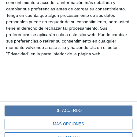
Jacob Elordi tiene la colección de
consentimiento o acceder a información más detallada y
bolsos soñada para cualquier armario
cambiar sus preferencias antes de otorgar su consentimiento.
Tenga en cuenta que algún procesamiento de sus datos
El actor que cautivó con sus papeles en “Euphoria” y “El
personales puede no requerir de su consentimiento, pero usted
Stand de los Besos” tiene los accesorios que todas
tiene el derecho de rechazar tal procesamiento. Sus
soñamos. De mano, al estilo bandolera. XL, Jacob Elordi
preferencias se aplicarán solo a este sitio web. Puede cambiar
nos muestra cómo lucirlos en cada ocasión.
sus preferencias o retirar su consentimiento en cualquier
momento volviendo a este sitio y haciendo clic en el botón
"Privacidad" en la parte inferior de la página web.
DE ACUERDO
MÁS OPCIONES
Diario Perfil
Caras
Noticias
Fortuna