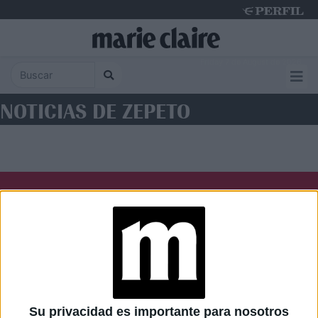
Friday 7 de August de 2026
NOTICIAS DE ZEPETO
Diario Perfil
Caras
Noticias
Fortuna
Hombre
Weekend
Parabrisas
Supercampo
Su privacidad es importante para nosotros