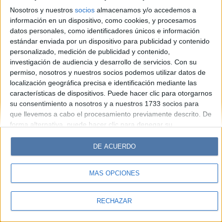
Look
Luz
Mía
Lunateen
Break
BATimes
Nosotros y nuestros
socios
almacenamos y/o accedemos a
información en un dispositivo, como cookies, y procesamos
© Perfil.com 2006-2019 - Todos los derechos reservados
datos personales, como identificadores únicos e información
Registro de Propiedad Intelectual: Nro. 5346433
estándar enviada por un dispositivo para publicidad y contenido
personalizado, medición de publicidad y contenido,
investigación de audiencia y desarrollo de servicios.
Con su
permiso, nosotros y nuestros socios podemos utilizar datos de
localización geográfica precisa e identificación mediante las
características de dispositivos. Puede hacer clic para otorgarnos
su consentimiento a nosotros y a nuestros 1733 socios para
que llevemos a cabo el procesamiento previamente descrito. De
forma alternativa, puede hacer clic para denegar su
consentimiento o acceder a información más detallada y
cambiar sus preferencias antes de otorgar su consentimiento.
DE ACUERDO
Tenga en cuenta que algún procesamiento de sus datos
personales puede no requerir de su consentimiento, pero usted
MÁS OPCIONES
tiene el derecho de rechazar tal procesamiento. Sus
preferencias se aplicarán solo a este sitio web. Puede cambiar
sus preferencias o retirar su consentimiento en cualquier
RECHAZAR
momento volviendo a este sitio y haciendo clic en el botón
"Privacidad" en la parte inferior de la página web.