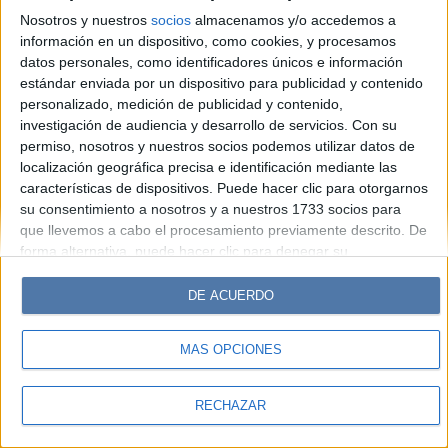
Hombre
Weekend
Parabrisas
Supercampo
Nosotros y nuestros
socios
almacenamos y/o accedemos a
Look
Luz
Mía
Lunateen
Break
BATimes
información en un dispositivo, como cookies, y procesamos
datos personales, como identificadores únicos e información
estándar enviada por un dispositivo para publicidad y contenido
© Perfil.com 2006-2019 - Todos los derechos reservados
personalizado, medición de publicidad y contenido,
Registro de Propiedad Intelectual: Nro. 5346433
investigación de audiencia y desarrollo de servicios.
Con su
permiso, nosotros y nuestros socios podemos utilizar datos de
localización geográfica precisa e identificación mediante las
características de dispositivos. Puede hacer clic para otorgarnos
su consentimiento a nosotros y a nuestros 1733 socios para
que llevemos a cabo el procesamiento previamente descrito. De
forma alternativa, puede hacer clic para denegar su
consentimiento o acceder a información más detallada y
cambiar sus preferencias antes de otorgar su consentimiento.
DE ACUERDO
Tenga en cuenta que algún procesamiento de sus datos
personales puede no requerir de su consentimiento, pero usted
MÁS OPCIONES
tiene el derecho de rechazar tal procesamiento. Sus
preferencias se aplicarán solo a este sitio web. Puede cambiar
sus preferencias o retirar su consentimiento en cualquier
RECHAZAR
momento volviendo a este sitio y haciendo clic en el botón
"Privacidad" en la parte inferior de la página web.