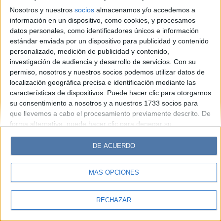
Look
Luz
Mía
Lunateen
Break
BATimes
Nosotros y nuestros
socios
almacenamos y/o accedemos a
información en un dispositivo, como cookies, y procesamos
© Perfil.com 2006-2019 - Todos los derechos reservados
datos personales, como identificadores únicos e información
Registro de Propiedad Intelectual: Nro. 5346433
estándar enviada por un dispositivo para publicidad y contenido
personalizado, medición de publicidad y contenido,
investigación de audiencia y desarrollo de servicios.
Con su
permiso, nosotros y nuestros socios podemos utilizar datos de
localización geográfica precisa e identificación mediante las
características de dispositivos. Puede hacer clic para otorgarnos
su consentimiento a nosotros y a nuestros 1733 socios para
que llevemos a cabo el procesamiento previamente descrito. De
forma alternativa, puede hacer clic para denegar su
consentimiento o acceder a información más detallada y
cambiar sus preferencias antes de otorgar su consentimiento.
DE ACUERDO
Tenga en cuenta que algún procesamiento de sus datos
personales puede no requerir de su consentimiento, pero usted
MÁS OPCIONES
tiene el derecho de rechazar tal procesamiento. Sus
preferencias se aplicarán solo a este sitio web. Puede cambiar
sus preferencias o retirar su consentimiento en cualquier
RECHAZAR
momento volviendo a este sitio y haciendo clic en el botón
"Privacidad" en la parte inferior de la página web.