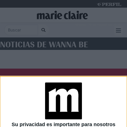
Monday 10 de August de 2026
NOTICIAS DE WANNA BE
Diario Perfil
Caras
Noticias
Fortuna
Hombre
Weekend
Parabrisas
Supercampo
Su privacidad es importante para nosotros