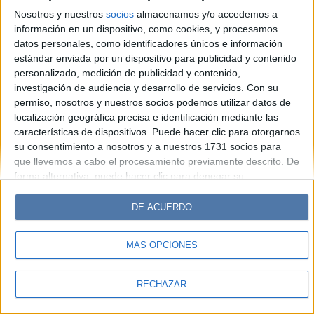
Look
Luz
Mía
Lunateen
Break
BATimes
Nosotros y nuestros
socios
almacenamos y/o accedemos a
información en un dispositivo, como cookies, y procesamos
© Perfil.com 2006-2019 - Todos los derechos reservados
datos personales, como identificadores únicos e información
Registro de Propiedad Intelectual: Nro. 5346433
estándar enviada por un dispositivo para publicidad y contenido
personalizado, medición de publicidad y contenido,
investigación de audiencia y desarrollo de servicios.
Con su
permiso, nosotros y nuestros socios podemos utilizar datos de
localización geográfica precisa e identificación mediante las
características de dispositivos. Puede hacer clic para otorgarnos
su consentimiento a nosotros y a nuestros 1731 socios para
que llevemos a cabo el procesamiento previamente descrito. De
forma alternativa, puede hacer clic para denegar su
consentimiento o acceder a información más detallada y
cambiar sus preferencias antes de otorgar su consentimiento.
DE ACUERDO
Tenga en cuenta que algún procesamiento de sus datos
personales puede no requerir de su consentimiento, pero usted
MÁS OPCIONES
tiene el derecho de rechazar tal procesamiento. Sus
preferencias se aplicarán solo a este sitio web. Puede cambiar
sus preferencias o retirar su consentimiento en cualquier
RECHAZAR
momento volviendo a este sitio y haciendo clic en el botón
"Privacidad" en la parte inferior de la página web.