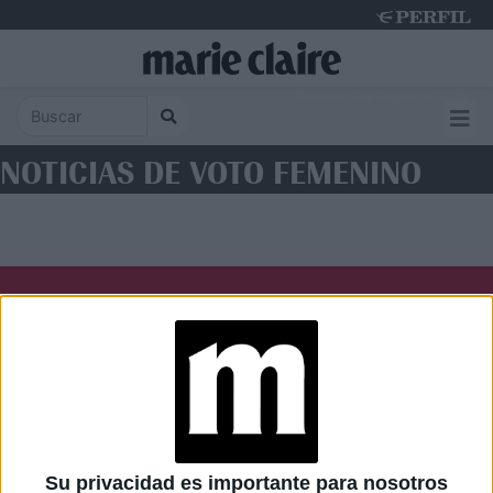
Thursday 6 de August de 2026
NOTICIAS DE VOTO FEMENINO
Diario Perfil
Caras
Noticias
Fortuna
Hombre
Weekend
Parabrisas
Supercampo
Su privacidad es importante para nosotros