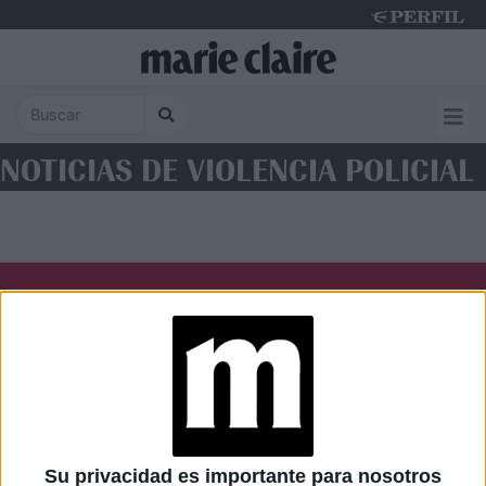
Sunday 9 de August de 2026
NOTICIAS DE VIOLENCIA POLICIAL
Diario Perfil
Caras
Noticias
Fortuna
Hombre
Weekend
Parabrisas
Supercampo
Su privacidad es importante para nosotros