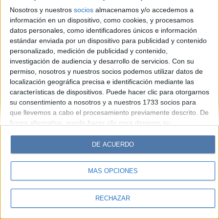
Look
Luz
Mía
Lunateen
Break
BATimes
Nosotros y nuestros
socios
almacenamos y/o accedemos a
información en un dispositivo, como cookies, y procesamos
© Perfil.com 2006-2019 - Todos los derechos reservados
datos personales, como identificadores únicos e información
Registro de Propiedad Intelectual: Nro. 5346433
estándar enviada por un dispositivo para publicidad y contenido
personalizado, medición de publicidad y contenido,
investigación de audiencia y desarrollo de servicios.
Con su
permiso, nosotros y nuestros socios podemos utilizar datos de
localización geográfica precisa e identificación mediante las
características de dispositivos. Puede hacer clic para otorgarnos
su consentimiento a nosotros y a nuestros 1733 socios para
que llevemos a cabo el procesamiento previamente descrito. De
forma alternativa, puede hacer clic para denegar su
consentimiento o acceder a información más detallada y
cambiar sus preferencias antes de otorgar su consentimiento.
DE ACUERDO
Tenga en cuenta que algún procesamiento de sus datos
personales puede no requerir de su consentimiento, pero usted
MÁS OPCIONES
tiene el derecho de rechazar tal procesamiento. Sus
preferencias se aplicarán solo a este sitio web. Puede cambiar
sus preferencias o retirar su consentimiento en cualquier
RECHAZAR
momento volviendo a este sitio y haciendo clic en el botón
"Privacidad" en la parte inferior de la página web.