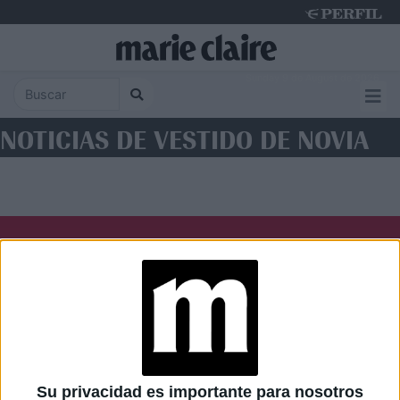
Sunday 9 de August de 2026
NOTICIAS DE VESTIDO DE NOVIA
Diario Perfil
Caras
Noticias
Fortuna
Hombre
Weekend
Parabrisas
Supercampo
Su privacidad es importante para nosotros