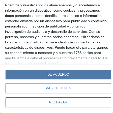
Look
Luz
Mía
Lunateen
Break
BATimes
Nosotros y nuestros
socios
almacenamos y/o accedemos a
información en un dispositivo, como cookies, y procesamos
© Perfil.com 2006-2019 - Todos los derechos reservados
datos personales, como identificadores únicos e información
Registro de Propiedad Intelectual: Nro. 5346433
estándar enviada por un dispositivo para publicidad y contenido
personalizado, medición de publicidad y contenido,
investigación de audiencia y desarrollo de servicios.
Con su
permiso, nosotros y nuestros socios podemos utilizar datos de
localización geográfica precisa e identificación mediante las
características de dispositivos. Puede hacer clic para otorgarnos
su consentimiento a nosotros y a nuestros 1733 socios para
que llevemos a cabo el procesamiento previamente descrito. De
forma alternativa, puede hacer clic para denegar su
consentimiento o acceder a información más detallada y
cambiar sus preferencias antes de otorgar su consentimiento.
DE ACUERDO
Tenga en cuenta que algún procesamiento de sus datos
personales puede no requerir de su consentimiento, pero usted
MÁS OPCIONES
tiene el derecho de rechazar tal procesamiento. Sus
preferencias se aplicarán solo a este sitio web. Puede cambiar
sus preferencias o retirar su consentimiento en cualquier
RECHAZAR
momento volviendo a este sitio y haciendo clic en el botón
"Privacidad" en la parte inferior de la página web.