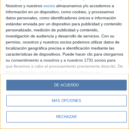
Hombre
Weekend
Parabrisas
Supercampo
Nosotros y nuestros
socios
almacenamos y/o accedemos a
Look
Luz
Mía
Lunateen
Break
BATimes
información en un dispositivo, como cookies, y procesamos
datos personales, como identificadores únicos e información
estándar enviada por un dispositivo para publicidad y contenido
© Perfil.com 2006-2019 - Todos los derechos reservados
personalizado, medición de publicidad y contenido,
Registro de Propiedad Intelectual: Nro. 5346433
investigación de audiencia y desarrollo de servicios.
Con su
permiso, nosotros y nuestros socios podemos utilizar datos de
localización geográfica precisa e identificación mediante las
características de dispositivos. Puede hacer clic para otorgarnos
su consentimiento a nosotros y a nuestros 1731 socios para
que llevemos a cabo el procesamiento previamente descrito. De
forma alternativa, puede hacer clic para denegar su
consentimiento o acceder a información más detallada y
cambiar sus preferencias antes de otorgar su consentimiento.
DE ACUERDO
Tenga en cuenta que algún procesamiento de sus datos
personales puede no requerir de su consentimiento, pero usted
MÁS OPCIONES
tiene el derecho de rechazar tal procesamiento. Sus
preferencias se aplicarán solo a este sitio web. Puede cambiar
sus preferencias o retirar su consentimiento en cualquier
RECHAZAR
momento volviendo a este sitio y haciendo clic en el botón
"Privacidad" en la parte inferior de la página web.