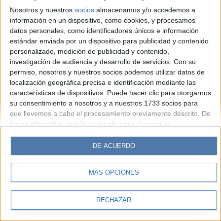
Look
Luz
Mía
Lunateen
Break
BATimes
Nosotros y nuestros
socios
almacenamos y/o accedemos a
información en un dispositivo, como cookies, y procesamos
© Perfil.com 2006-2019 - Todos los derechos reservados
datos personales, como identificadores únicos e información
Registro de Propiedad Intelectual: Nro. 5346433
estándar enviada por un dispositivo para publicidad y contenido
personalizado, medición de publicidad y contenido,
investigación de audiencia y desarrollo de servicios.
Con su
permiso, nosotros y nuestros socios podemos utilizar datos de
localización geográfica precisa e identificación mediante las
características de dispositivos. Puede hacer clic para otorgarnos
su consentimiento a nosotros y a nuestros 1733 socios para
que llevemos a cabo el procesamiento previamente descrito. De
forma alternativa, puede hacer clic para denegar su
consentimiento o acceder a información más detallada y
cambiar sus preferencias antes de otorgar su consentimiento.
DE ACUERDO
Tenga en cuenta que algún procesamiento de sus datos
personales puede no requerir de su consentimiento, pero usted
MÁS OPCIONES
tiene el derecho de rechazar tal procesamiento. Sus
preferencias se aplicarán solo a este sitio web. Puede cambiar
sus preferencias o retirar su consentimiento en cualquier
RECHAZAR
momento volviendo a este sitio y haciendo clic en el botón
"Privacidad" en la parte inferior de la página web.