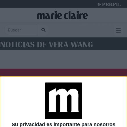
Sunday 9 de August de 2026
NOTICIAS DE VERA WANG
Diario Perfil
Caras
Noticias
Fortuna
Hombre
Weekend
Parabrisas
Supercampo
Su privacidad es importante para nosotros