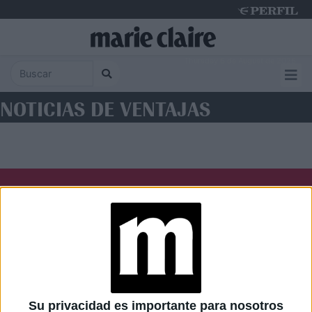
Thursday 6 de August de 2026
NOTICIAS DE VENTAJAS
Diario Perfil
Caras
Noticias
Fortuna
Hombre
Weekend
Parabrisas
Supercampo
Su privacidad es importante para nosotros