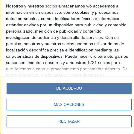
Look
Luz
Mía
Lunateen
Break
BATimes
Nosotros y nuestros
socios
almacenamos y/o accedemos a
información en un dispositivo, como cookies, y procesamos
© Perfil.com 2006-2019 - Todos los derechos reservados
datos personales, como identificadores únicos e información
Registro de Propiedad Intelectual: Nro. 5346433
estándar enviada por un dispositivo para publicidad y contenido
personalizado, medición de publicidad y contenido,
investigación de audiencia y desarrollo de servicios.
Con su
permiso, nosotros y nuestros socios podemos utilizar datos de
localización geográfica precisa e identificación mediante las
características de dispositivos. Puede hacer clic para otorgarnos
su consentimiento a nosotros y a nuestros 1731 socios para
que llevemos a cabo el procesamiento previamente descrito. De
forma alternativa, puede hacer clic para denegar su
consentimiento o acceder a información más detallada y
cambiar sus preferencias antes de otorgar su consentimiento.
DE ACUERDO
Tenga en cuenta que algún procesamiento de sus datos
personales puede no requerir de su consentimiento, pero usted
MÁS OPCIONES
tiene el derecho de rechazar tal procesamiento. Sus
preferencias se aplicarán solo a este sitio web. Puede cambiar
sus preferencias o retirar su consentimiento en cualquier
RECHAZAR
momento volviendo a este sitio y haciendo clic en el botón
"Privacidad" en la parte inferior de la página web.