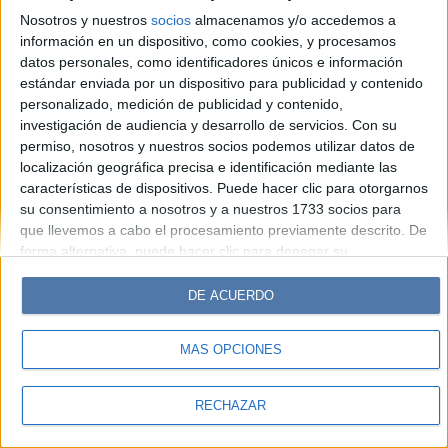
Look
Luz
Mía
Lunateen
Break
BATimes
Nosotros y nuestros
socios
almacenamos y/o accedemos a
información en un dispositivo, como cookies, y procesamos
© Perfil.com 2006-2019 - Todos los derechos reservados
datos personales, como identificadores únicos e información
Registro de Propiedad Intelectual: Nro. 5346433
estándar enviada por un dispositivo para publicidad y contenido
personalizado, medición de publicidad y contenido,
investigación de audiencia y desarrollo de servicios.
Con su
permiso, nosotros y nuestros socios podemos utilizar datos de
localización geográfica precisa e identificación mediante las
características de dispositivos. Puede hacer clic para otorgarnos
su consentimiento a nosotros y a nuestros 1733 socios para
que llevemos a cabo el procesamiento previamente descrito. De
forma alternativa, puede hacer clic para denegar su
consentimiento o acceder a información más detallada y
cambiar sus preferencias antes de otorgar su consentimiento.
DE ACUERDO
Tenga en cuenta que algún procesamiento de sus datos
personales puede no requerir de su consentimiento, pero usted
MÁS OPCIONES
tiene el derecho de rechazar tal procesamiento. Sus
preferencias se aplicarán solo a este sitio web. Puede cambiar
sus preferencias o retirar su consentimiento en cualquier
RECHAZAR
momento volviendo a este sitio y haciendo clic en el botón
"Privacidad" en la parte inferior de la página web.