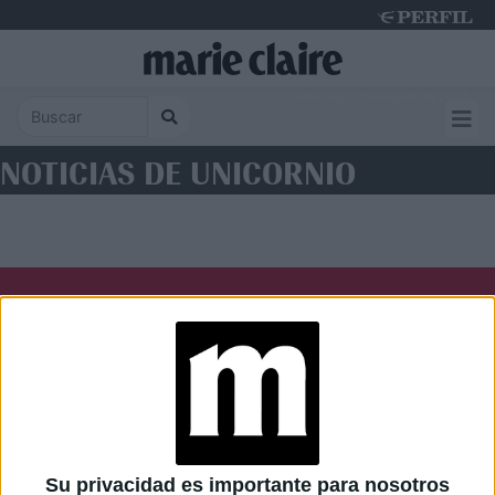
Saturday 8 de August de 2026
NOTICIAS DE UNICORNIO
Diario Perfil
Caras
Noticias
Fortuna
Hombre
Weekend
Parabrisas
Supercampo
Su privacidad es importante para nosotros