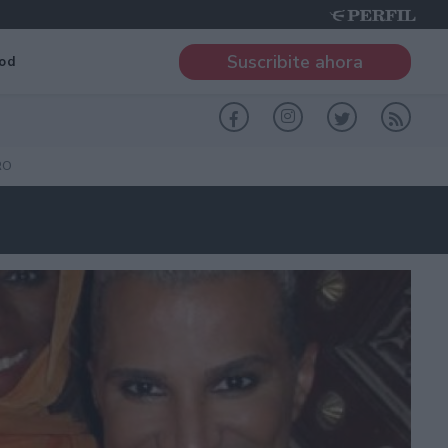
Suscribite ahora
od
RO