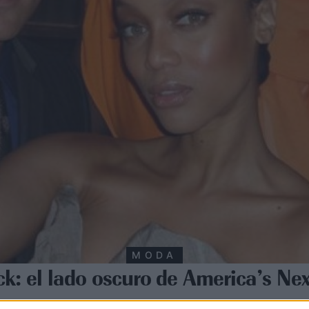
MODA
ck: el lado oscuro de America’s Ne