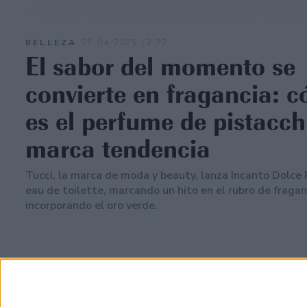
BELLEZA
25-04-2025 12:22
El sabor del momento se
convierte en fragancia: 
es el perfume de pistacch
marca tendencia
Tucci, la marca de moda y beauty, lanza Incanto Dolce 
eau de toilette, marcando un hito en el rubro de fragan
incorporando el oro verde.