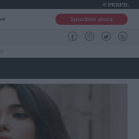
Suscribite ahora
od
RO