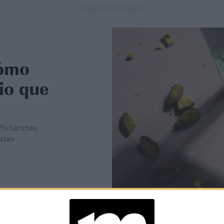
Espacio Publicitario
cómo
io que
Pistacchio
cias