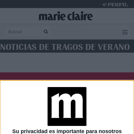
Friday 7 de August de 2026
NOTICIAS DE TRAGOS DE VERANO
Diario Perfil
Caras
Noticias
Fortuna
Hombre
Weekend
Parabrisas
Supercampo
Su privacidad es importante para nosotros