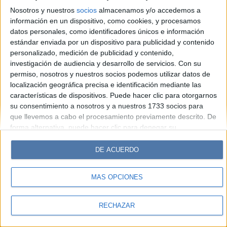
Look
Luz
Mía
Lunateen
Break
BATimes
Nosotros y nuestros
socios
almacenamos y/o accedemos a
información en un dispositivo, como cookies, y procesamos
© Perfil.com 2006-2019 - Todos los derechos reservados
datos personales, como identificadores únicos e información
Registro de Propiedad Intelectual: Nro. 5346433
estándar enviada por un dispositivo para publicidad y contenido
personalizado, medición de publicidad y contenido,
investigación de audiencia y desarrollo de servicios.
Con su
permiso, nosotros y nuestros socios podemos utilizar datos de
localización geográfica precisa e identificación mediante las
características de dispositivos. Puede hacer clic para otorgarnos
su consentimiento a nosotros y a nuestros 1733 socios para
que llevemos a cabo el procesamiento previamente descrito. De
forma alternativa, puede hacer clic para denegar su
consentimiento o acceder a información más detallada y
cambiar sus preferencias antes de otorgar su consentimiento.
DE ACUERDO
Tenga en cuenta que algún procesamiento de sus datos
personales puede no requerir de su consentimiento, pero usted
MÁS OPCIONES
tiene el derecho de rechazar tal procesamiento. Sus
preferencias se aplicarán solo a este sitio web. Puede cambiar
sus preferencias o retirar su consentimiento en cualquier
RECHAZAR
momento volviendo a este sitio y haciendo clic en el botón
"Privacidad" en la parte inferior de la página web.