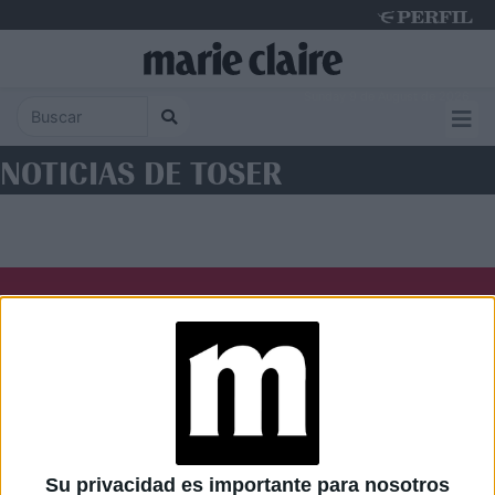
Sunday 9 de August de 2026
NOTICIAS DE TOSER
Diario Perfil
Caras
Noticias
Fortuna
Hombre
Weekend
Parabrisas
Supercampo
Su privacidad es importante para nosotros