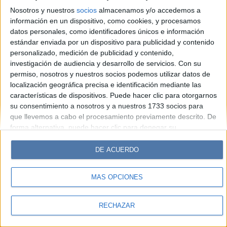
Look
Luz
Mía
Lunateen
Break
BATimes
Nosotros y nuestros
socios
almacenamos y/o accedemos a
información en un dispositivo, como cookies, y procesamos
© Perfil.com 2006-2019 - Todos los derechos reservados
datos personales, como identificadores únicos e información
Registro de Propiedad Intelectual: Nro. 5346433
estándar enviada por un dispositivo para publicidad y contenido
personalizado, medición de publicidad y contenido,
investigación de audiencia y desarrollo de servicios.
Con su
permiso, nosotros y nuestros socios podemos utilizar datos de
localización geográfica precisa e identificación mediante las
características de dispositivos. Puede hacer clic para otorgarnos
su consentimiento a nosotros y a nuestros 1733 socios para
que llevemos a cabo el procesamiento previamente descrito. De
forma alternativa, puede hacer clic para denegar su
consentimiento o acceder a información más detallada y
cambiar sus preferencias antes de otorgar su consentimiento.
DE ACUERDO
Tenga en cuenta que algún procesamiento de sus datos
personales puede no requerir de su consentimiento, pero usted
MÁS OPCIONES
tiene el derecho de rechazar tal procesamiento. Sus
preferencias se aplicarán solo a este sitio web. Puede cambiar
sus preferencias o retirar su consentimiento en cualquier
RECHAZAR
momento volviendo a este sitio y haciendo clic en el botón
"Privacidad" en la parte inferior de la página web.