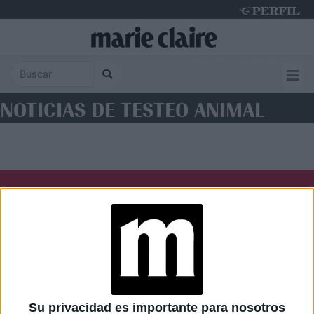
Monday 10 de August de 2026
NOTICIAS DE TESTEO ANIMAL
Diario Perfil
Caras
Noticias
Fortuna
Hombre
Weekend
Parabrisas
Supercampo
Su privacidad es importante para nosotros