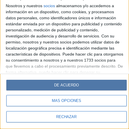
Look
Luz
Mía
Lunateen
Break
BATimes
Nosotros y nuestros
socios
almacenamos y/o accedemos a
información en un dispositivo, como cookies, y procesamos
© Perfil.com 2006-2019 - Todos los derechos reservados
datos personales, como identificadores únicos e información
Registro de Propiedad Intelectual: Nro. 5346433
estándar enviada por un dispositivo para publicidad y contenido
personalizado, medición de publicidad y contenido,
investigación de audiencia y desarrollo de servicios.
Con su
permiso, nosotros y nuestros socios podemos utilizar datos de
localización geográfica precisa e identificación mediante las
características de dispositivos. Puede hacer clic para otorgarnos
su consentimiento a nosotros y a nuestros 1733 socios para
que llevemos a cabo el procesamiento previamente descrito. De
forma alternativa, puede hacer clic para denegar su
consentimiento o acceder a información más detallada y
cambiar sus preferencias antes de otorgar su consentimiento.
DE ACUERDO
Tenga en cuenta que algún procesamiento de sus datos
personales puede no requerir de su consentimiento, pero usted
MÁS OPCIONES
tiene el derecho de rechazar tal procesamiento. Sus
preferencias se aplicarán solo a este sitio web. Puede cambiar
sus preferencias o retirar su consentimiento en cualquier
RECHAZAR
momento volviendo a este sitio y haciendo clic en el botón
"Privacidad" en la parte inferior de la página web.