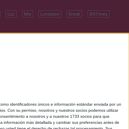
Luz
Mía
Lunateen
Break
BATimes
 7091-4922 | E-
mo identificadores únicos e información estándar enviada por un
ios.
Con su permiso, nosotros y nuestros socios podemos utilizar
 consentimiento a nosotros y a nuestros 1733 socios para que
 a información más detallada y cambiar sus preferencias antes de
o usted tiene el derecho de rechazar tal procesamiento. Sus