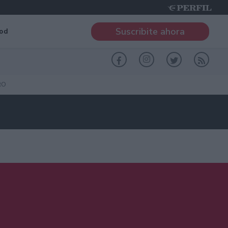
Suscribite ahora
od
RO