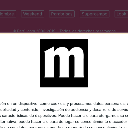
Hombre
Weekend
Parabrisas
Supercampo
Look
© Perfil.com 2006-2019 - Todos los derechos reservados
Registro de Propiedad Intelectual: Nro. 5346433
ifornia 2715, C1289ABI, CABA, Argentina | Tel: (5411) 7091-4921 | (5411)
mail:
perfilcom@perfil.com
| Propietario: Diario Perfil S.A.
 en un dispositivo, como cookies, y procesamos datos personales, co
blicidad y contenido, investigación de audiencia y desarrollo de servic
as características de dispositivos. Puede hacer clic para otorgarnos su
ternativa, puede hacer clic para denegar su consentimiento o acceder
 de sus datos personales puede no requerir de su consentimiento, per