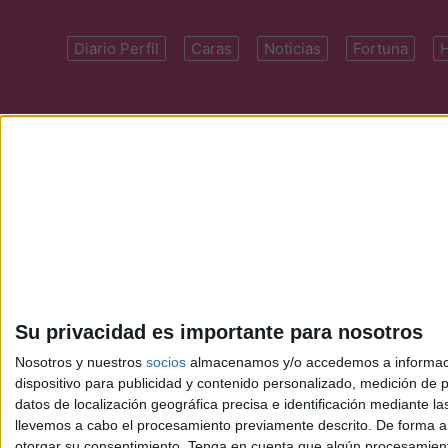
Diario Perfil
Caras
Noticias
Fortuna
Domicilio: Cal
Su privacidad es importante para nosotros
Nosotros y nuestros
socios
almacenamos y/o accedemos a información
dispositivo para publicidad y contenido personalizado, medición de pu
datos de localización geográfica precisa e identificación mediante l
llevemos a cabo el procesamiento previamente descrito. De forma al
otorgar su consentimiento.
Tenga en cuenta que algún procesamiento