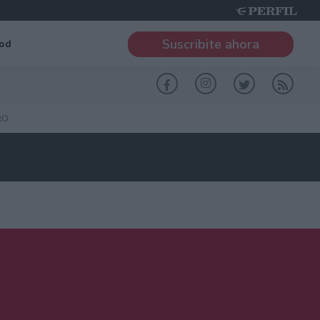
Suscribite ahora
od
RO