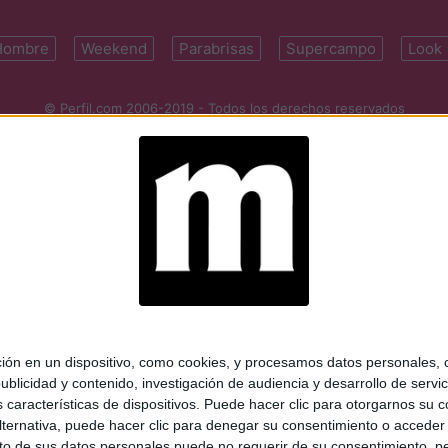
Hombre
Weekend
Parabrisas
Supercampo
Look
© Perfil.com 2006-2019 - Todos los derechos reservados
Registro de Propiedad Intelectual: Nro. 5346433
ifornia 2715, C1289ABI, CABA, Argentina | Tel: (5411) 7091-4921 | (5411)
mail:
perfilcom@perfil.com
| Propietario: Diario Perfil S.A.
 en un dispositivo, como cookies, y procesamos datos personales, co
blicidad y contenido, investigación de audiencia y desarrollo de servic
as características de dispositivos. Puede hacer clic para otorgarnos su
ternativa, puede hacer clic para denegar su consentimiento o acceder
 de sus datos personales puede no requerir de su consentimiento, per