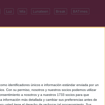
Luz
Mía
Lunateen
Break
BATimes
 7091-4922 | E-
mo identificadores únicos e información estándar enviada por un
ios.
Con su permiso, nosotros y nuestros socios podemos utilizar
 consentimiento a nosotros y a nuestros 1733 socios para que
 a información más detallada y cambiar sus preferencias antes de
o usted tiene el derecho de rechazar tal procesamiento. Sus