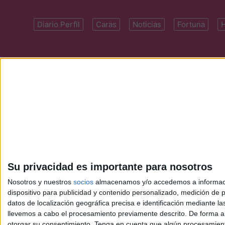
Diario Perfil
Caras
Noticias
Fortuna
Domicilio: Cal
Su privacidad es importante para nosotros
Nosotros y nuestros
socios
almacenamos y/o accedemos a información
dispositivo para publicidad y contenido personalizado, medición de pu
datos de localización geográfica precisa e identificación mediante l
llevemos a cabo el procesamiento previamente descrito. De forma al
otorgar su consentimiento.
Tenga en cuenta que algún procesamiento