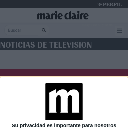
Friday 7 de August de 2026
NOTICIAS DE TELEVISION
Diario Perfil
Caras
Noticias
Fortuna
Hombre
Weekend
Parabrisas
Supercampo
Su privacidad es importante para nosotros