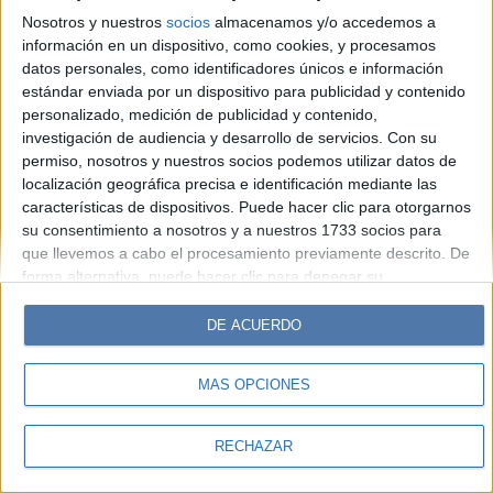
Look
Luz
Mía
Lunateen
Break
BATimes
Nosotros y nuestros
socios
almacenamos y/o accedemos a
información en un dispositivo, como cookies, y procesamos
© Perfil.com 2006-2019 - Todos los derechos reservados
datos personales, como identificadores únicos e información
Registro de Propiedad Intelectual: Nro. 5346433
estándar enviada por un dispositivo para publicidad y contenido
personalizado, medición de publicidad y contenido,
investigación de audiencia y desarrollo de servicios.
Con su
permiso, nosotros y nuestros socios podemos utilizar datos de
localización geográfica precisa e identificación mediante las
características de dispositivos. Puede hacer clic para otorgarnos
su consentimiento a nosotros y a nuestros 1733 socios para
que llevemos a cabo el procesamiento previamente descrito. De
forma alternativa, puede hacer clic para denegar su
consentimiento o acceder a información más detallada y
cambiar sus preferencias antes de otorgar su consentimiento.
DE ACUERDO
Tenga en cuenta que algún procesamiento de sus datos
personales puede no requerir de su consentimiento, pero usted
MÁS OPCIONES
tiene el derecho de rechazar tal procesamiento. Sus
preferencias se aplicarán solo a este sitio web. Puede cambiar
sus preferencias o retirar su consentimiento en cualquier
RECHAZAR
momento volviendo a este sitio y haciendo clic en el botón
"Privacidad" en la parte inferior de la página web.