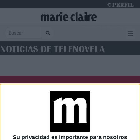
Saturday 8 de August de 2026
NOTICIAS DE TELENOVELA
Diario Perfil
Caras
Noticias
Fortuna
Hombre
Weekend
Parabrisas
Supercampo
Su privacidad es importante para nosotros