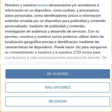
Look
Luz
Mía
Lunateen
Break
BATimes
Nosotros y nuestros
socios
almacenamos y/o accedemos a
información en un dispositivo, como cookies, y procesamos
© Perfil.com 2006-2019 - Todos los derechos reservados
datos personales, como identificadores únicos e información
Registro de Propiedad Intelectual: Nro. 5346433
estándar enviada por un dispositivo para publicidad y contenido
personalizado, medición de publicidad y contenido,
investigación de audiencia y desarrollo de servicios.
Con su
permiso, nosotros y nuestros socios podemos utilizar datos de
localización geográfica precisa e identificación mediante las
características de dispositivos. Puede hacer clic para otorgarnos
su consentimiento a nosotros y a nuestros 1733 socios para
que llevemos a cabo el procesamiento previamente descrito. De
forma alternativa, puede hacer clic para denegar su
consentimiento o acceder a información más detallada y
cambiar sus preferencias antes de otorgar su consentimiento.
DE ACUERDO
Tenga en cuenta que algún procesamiento de sus datos
personales puede no requerir de su consentimiento, pero usted
MÁS OPCIONES
tiene el derecho de rechazar tal procesamiento. Sus
preferencias se aplicarán solo a este sitio web. Puede cambiar
sus preferencias o retirar su consentimiento en cualquier
RECHAZAR
momento volviendo a este sitio y haciendo clic en el botón
"Privacidad" en la parte inferior de la página web.