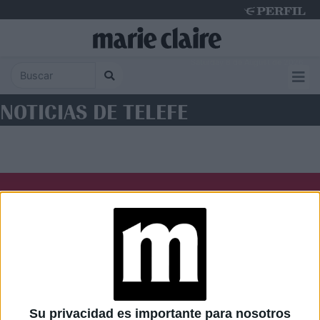
Saturday 8 de August de 2026
NOTICIAS DE TELEFE
Diario Perfil
Caras
Noticias
Fortuna
Hombre
Weekend
Parabrisas
Supercampo
Su privacidad es importante para nosotros