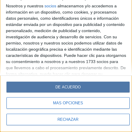
Look
Luz
Mía
Lunateen
Break
BATimes
Nosotros y nuestros
socios
almacenamos y/o accedemos a
información en un dispositivo, como cookies, y procesamos
© Perfil.com 2006-2019 - Todos los derechos reservados
datos personales, como identificadores únicos e información
Registro de Propiedad Intelectual: Nro. 5346433
estándar enviada por un dispositivo para publicidad y contenido
personalizado, medición de publicidad y contenido,
investigación de audiencia y desarrollo de servicios.
Con su
permiso, nosotros y nuestros socios podemos utilizar datos de
localización geográfica precisa e identificación mediante las
características de dispositivos. Puede hacer clic para otorgarnos
su consentimiento a nosotros y a nuestros 1733 socios para
que llevemos a cabo el procesamiento previamente descrito. De
forma alternativa, puede hacer clic para denegar su
consentimiento o acceder a información más detallada y
cambiar sus preferencias antes de otorgar su consentimiento.
DE ACUERDO
Tenga en cuenta que algún procesamiento de sus datos
personales puede no requerir de su consentimiento, pero usted
MÁS OPCIONES
tiene el derecho de rechazar tal procesamiento. Sus
preferencias se aplicarán solo a este sitio web. Puede cambiar
sus preferencias o retirar su consentimiento en cualquier
RECHAZAR
momento volviendo a este sitio y haciendo clic en el botón
"Privacidad" en la parte inferior de la página web.