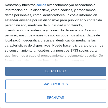
Look
Luz
Mía
Lunateen
Break
BATimes
Nosotros y nuestros
socios
almacenamos y/o accedemos a
información en un dispositivo, como cookies, y procesamos
© Perfil.com 2006-2019 - Todos los derechos reservados
datos personales, como identificadores únicos e información
Registro de Propiedad Intelectual: Nro. 5346433
estándar enviada por un dispositivo para publicidad y contenido
personalizado, medición de publicidad y contenido,
investigación de audiencia y desarrollo de servicios.
Con su
permiso, nosotros y nuestros socios podemos utilizar datos de
localización geográfica precisa e identificación mediante las
características de dispositivos. Puede hacer clic para otorgarnos
su consentimiento a nosotros y a nuestros 1733 socios para
que llevemos a cabo el procesamiento previamente descrito. De
forma alternativa, puede hacer clic para denegar su
consentimiento o acceder a información más detallada y
cambiar sus preferencias antes de otorgar su consentimiento.
DE ACUERDO
Tenga en cuenta que algún procesamiento de sus datos
personales puede no requerir de su consentimiento, pero usted
MÁS OPCIONES
tiene el derecho de rechazar tal procesamiento. Sus
preferencias se aplicarán solo a este sitio web. Puede cambiar
sus preferencias o retirar su consentimiento en cualquier
RECHAZAR
momento volviendo a este sitio y haciendo clic en el botón
"Privacidad" en la parte inferior de la página web.