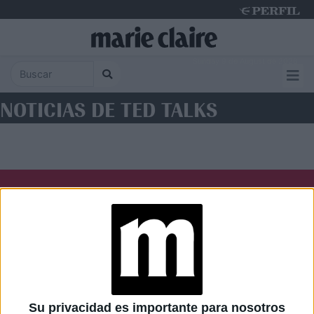
Sunday 9 de August de 2026
NOTICIAS DE TED TALKS
Diario Perfil
Caras
Noticias
Fortuna
Hombre
Weekend
Parabrisas
Supercampo
Su privacidad es importante para nosotros