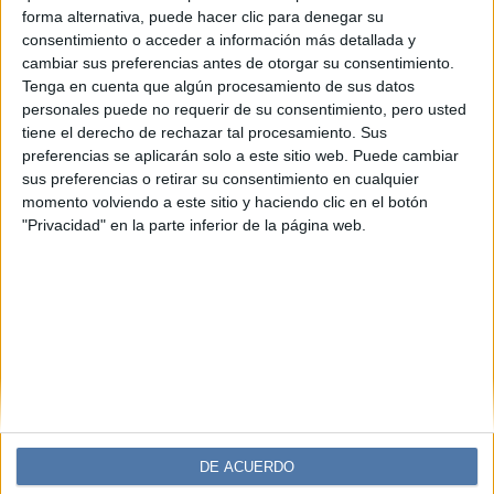
Tendencias de moda, e-commerce y
forma alternativa, puede hacer clic para denegar su
tecnología: lo que dejó Tecnomoda
consentimiento o acceder a información más detallada y
2025
cambiar sus preferencias antes de otorgar su consentimiento.
Tenga en cuenta que algún procesamiento de sus datos
El primer y único evento en Argentina que une moda, e-
personales puede no requerir de su consentimiento, pero usted
commerce y tecnología reunió a más de 500 referentes
tiene el derecho de rechazar tal procesamiento. Sus
de la industria en Vicente López. Charlas, desfiles y
preferencias se aplicarán solo a este sitio web. Puede cambiar
paneles marcaron la agenda de Tecnomoda 2025,
sus preferencias o retirar su consentimiento en cualquier
organizado por Tiendanube Evolución, con foco en
momento volviendo a este sitio y haciendo clic en el botón
tendencias, innovación e inteligencia artificial y del cual
"Privacidad" en la parte inferior de la página web.
fuimos Media Partner.
DE ACUERDO