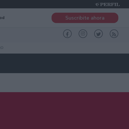
Suscribite ahora
od
RO