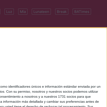
Luz
Mía
Lunateen
Break
BATimes
 7091-4922 | E-
mo identificadores únicos e información estándar enviada por un
ios.
Con su permiso, nosotros y nuestros socios podemos utilizar
 consentimiento a nosotros y a nuestros 1731 socios para que
 a información más detallada y cambiar sus preferencias antes de
o usted tiene el derecho de rechazar tal procesamiento. Sus