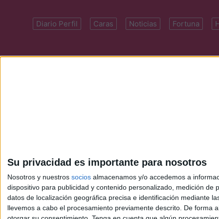
Diario Perfil
Caras
Noticias
Fortuna
Domicilio: Cal
Su privacidad es importante para nosotros
Nosotros y nuestros
socios
almacenamos y/o accedemos a información
dispositivo para publicidad y contenido personalizado, medición de pu
datos de localización geográfica precisa e identificación mediante l
llevemos a cabo el procesamiento previamente descrito. De forma al
otorgar su consentimiento.
Tenga en cuenta que algún procesamiento