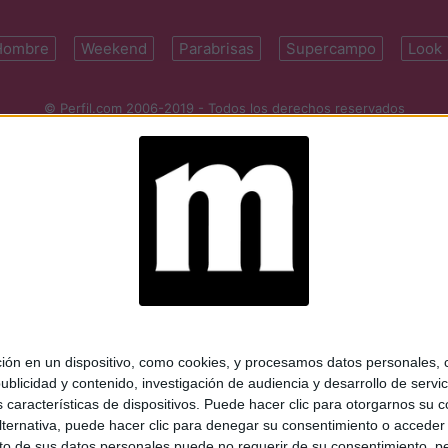
Hombre
Weekend
Parabrisas
Supercampo
Look
© Perfil.com 2006-2019 - Todos los derechos reservados
Registro de Propiedad Intelectual: Nro. 5346433
ifornia 2715, C1289ABI, CABA, Argentina | Tel: (5411) 7091-4921 | (5411)
mail:
perfilcom@perfil.com
| Propietario: Diario Perfil S.A.
 en un dispositivo, como cookies, y procesamos datos personales, co
blicidad y contenido, investigación de audiencia y desarrollo de servic
as características de dispositivos. Puede hacer clic para otorgarnos su
ternativa, puede hacer clic para denegar su consentimiento o acceder
 de sus datos personales puede no requerir de su consentimiento, per