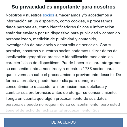
Stresslaxation: tratar de
Su privacidad es importante para nosotros
relajarse deja aún más
estresada a la mitad de la
Nosotros y nuestros
socios
almacenamos y/o accedemos a
información en un dispositivo, como cookies, y procesamos
gente
datos personales, como identificadores únicos e información
estándar enviada por un dispositivo para publicidad y contenido
personalizado, medición de publicidad y contenido,
Espacio Publicitario
investigación de audiencia y desarrollo de servicios.
Con su
permiso, nosotros y nuestros socios podemos utilizar datos de
localización geográfica precisa e identificación mediante las
características de dispositivos. Puede hacer clic para otorgarnos
su consentimiento a nosotros y a nuestros 1733 socios para
que llevemos a cabo el procesamiento previamente descrito. De
forma alternativa, puede hacer clic para denegar su
consentimiento o acceder a información más detallada y
cambiar sus preferencias antes de otorgar su consentimiento.
Tenga en cuenta que algún procesamiento de sus datos
Diario Perfil
Caras
Noticias
Fortuna
personales puede no requerir de su consentimiento, pero usted
tiene el derecho de rechazar tal procesamiento. Sus
Hombre
Weekend
Parabrisas
Supercampo
preferencias se aplicarán solo a este sitio web. Puede cambiar
Look
Luz
Mía
Lunateen
Break
BATimes
sus preferencias o retirar su consentimiento en cualquier
DE ACUERDO