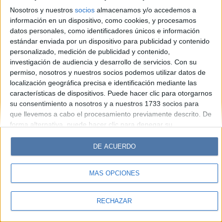
Look
Luz
Mía
Lunateen
Break
BATimes
Nosotros y nuestros
socios
almacenamos y/o accedemos a
información en un dispositivo, como cookies, y procesamos
© Perfil.com 2006-2019 - Todos los derechos reservados
datos personales, como identificadores únicos e información
Registro de Propiedad Intelectual: Nro. 5346433
estándar enviada por un dispositivo para publicidad y contenido
personalizado, medición de publicidad y contenido,
investigación de audiencia y desarrollo de servicios.
Con su
permiso, nosotros y nuestros socios podemos utilizar datos de
localización geográfica precisa e identificación mediante las
características de dispositivos. Puede hacer clic para otorgarnos
su consentimiento a nosotros y a nuestros 1733 socios para
que llevemos a cabo el procesamiento previamente descrito. De
forma alternativa, puede hacer clic para denegar su
consentimiento o acceder a información más detallada y
cambiar sus preferencias antes de otorgar su consentimiento.
DE ACUERDO
Tenga en cuenta que algún procesamiento de sus datos
personales puede no requerir de su consentimiento, pero usted
MÁS OPCIONES
tiene el derecho de rechazar tal procesamiento. Sus
preferencias se aplicarán solo a este sitio web. Puede cambiar
sus preferencias o retirar su consentimiento en cualquier
RECHAZAR
momento volviendo a este sitio y haciendo clic en el botón
"Privacidad" en la parte inferior de la página web.