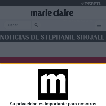
Monday 10 de August de 2026
NOTICIAS DE STEPHANIE SHOJAEE
Diario Perfil
Caras
Noticias
Fortuna
Hombre
Weekend
Parabrisas
Supercampo
Su privacidad es importante para nosotros