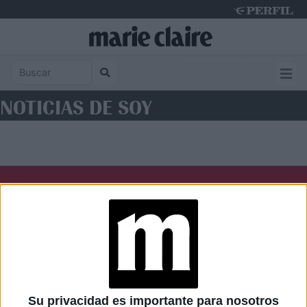
Thursday 6 de August de 2026
NOTICIAS DE SOY
Diario Perfil
Caras
Noticias
Fortuna
Hombre
Weekend
Parabrisas
Supercampo
Su privacidad es importante para nosotros