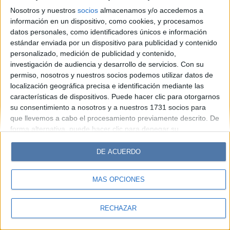
Look
Luz
Mía
Lunateen
Break
BATimes
Nosotros y nuestros
socios
almacenamos y/o accedemos a
información en un dispositivo, como cookies, y procesamos
© Perfil.com 2006-2019 - Todos los derechos reservados
datos personales, como identificadores únicos e información
Registro de Propiedad Intelectual: Nro. 5346433
estándar enviada por un dispositivo para publicidad y contenido
personalizado, medición de publicidad y contenido,
investigación de audiencia y desarrollo de servicios.
Con su
permiso, nosotros y nuestros socios podemos utilizar datos de
localización geográfica precisa e identificación mediante las
características de dispositivos. Puede hacer clic para otorgarnos
su consentimiento a nosotros y a nuestros 1731 socios para
que llevemos a cabo el procesamiento previamente descrito. De
forma alternativa, puede hacer clic para denegar su
consentimiento o acceder a información más detallada y
cambiar sus preferencias antes de otorgar su consentimiento.
DE ACUERDO
Tenga en cuenta que algún procesamiento de sus datos
personales puede no requerir de su consentimiento, pero usted
MÁS OPCIONES
tiene el derecho de rechazar tal procesamiento. Sus
preferencias se aplicarán solo a este sitio web. Puede cambiar
sus preferencias o retirar su consentimiento en cualquier
RECHAZAR
momento volviendo a este sitio y haciendo clic en el botón
"Privacidad" en la parte inferior de la página web.