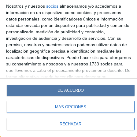
Look
Luz
Mía
Lunateen
Break
BATimes
Nosotros y nuestros
socios
almacenamos y/o accedemos a
información en un dispositivo, como cookies, y procesamos
© Perfil.com 2006-2019 - Todos los derechos reservados
datos personales, como identificadores únicos e información
Registro de Propiedad Intelectual: Nro. 5346433
estándar enviada por un dispositivo para publicidad y contenido
personalizado, medición de publicidad y contenido,
investigación de audiencia y desarrollo de servicios.
Con su
permiso, nosotros y nuestros socios podemos utilizar datos de
localización geográfica precisa e identificación mediante las
características de dispositivos. Puede hacer clic para otorgarnos
su consentimiento a nosotros y a nuestros 1733 socios para
que llevemos a cabo el procesamiento previamente descrito. De
forma alternativa, puede hacer clic para denegar su
consentimiento o acceder a información más detallada y
cambiar sus preferencias antes de otorgar su consentimiento.
DE ACUERDO
Tenga en cuenta que algún procesamiento de sus datos
personales puede no requerir de su consentimiento, pero usted
MÁS OPCIONES
tiene el derecho de rechazar tal procesamiento. Sus
preferencias se aplicarán solo a este sitio web. Puede cambiar
sus preferencias o retirar su consentimiento en cualquier
RECHAZAR
momento volviendo a este sitio y haciendo clic en el botón
"Privacidad" en la parte inferior de la página web.