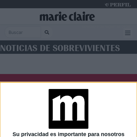
Saturday 8 de August de 2026
NOTICIAS DE SOBREVIVIENTES
Diario Perfil
Caras
Noticias
Fortuna
Hombre
Weekend
Parabrisas
Supercampo
Su privacidad es importante para nosotros