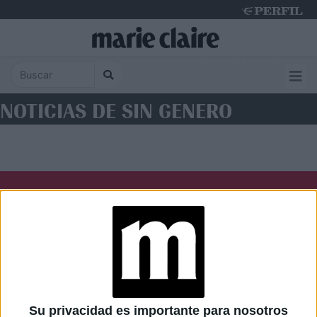
Sunday 9 de August de 2026
NOTICIAS DE SIN GENERO
Diario Perfil
Caras
Noticias
Fortuna
Hombre
Weekend
Parabrisas
Supercampo
Su privacidad es importante para nosotros