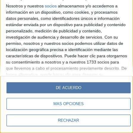
Look
Luz
Mía
Lunateen
Break
BATimes
Nosotros y nuestros
socios
almacenamos y/o accedemos a
información en un dispositivo, como cookies, y procesamos
© Perfil.com 2006-2019 - Todos los derechos reservados
datos personales, como identificadores únicos e información
Registro de Propiedad Intelectual: Nro. 5346433
estándar enviada por un dispositivo para publicidad y contenido
personalizado, medición de publicidad y contenido,
investigación de audiencia y desarrollo de servicios.
Con su
permiso, nosotros y nuestros socios podemos utilizar datos de
localización geográfica precisa e identificación mediante las
características de dispositivos. Puede hacer clic para otorgarnos
su consentimiento a nosotros y a nuestros 1733 socios para
que llevemos a cabo el procesamiento previamente descrito. De
forma alternativa, puede hacer clic para denegar su
consentimiento o acceder a información más detallada y
cambiar sus preferencias antes de otorgar su consentimiento.
DE ACUERDO
Tenga en cuenta que algún procesamiento de sus datos
personales puede no requerir de su consentimiento, pero usted
MÁS OPCIONES
tiene el derecho de rechazar tal procesamiento. Sus
preferencias se aplicarán solo a este sitio web. Puede cambiar
sus preferencias o retirar su consentimiento en cualquier
RECHAZAR
momento volviendo a este sitio y haciendo clic en el botón
"Privacidad" en la parte inferior de la página web.