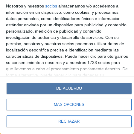
Hombre
Weekend
Parabrisas
Supercampo
Nosotros y nuestros
socios
almacenamos y/o accedemos a
Look
Luz
Mía
Lunateen
Break
BATimes
información en un dispositivo, como cookies, y procesamos
datos personales, como identificadores únicos e información
estándar enviada por un dispositivo para publicidad y contenido
© Perfil.com 2006-2019 - Todos los derechos reservados
personalizado, medición de publicidad y contenido,
Registro de Propiedad Intelectual: Nro. 5346433
investigación de audiencia y desarrollo de servicios.
Con su
permiso, nosotros y nuestros socios podemos utilizar datos de
localización geográfica precisa e identificación mediante las
características de dispositivos. Puede hacer clic para otorgarnos
su consentimiento a nosotros y a nuestros 1733 socios para
que llevemos a cabo el procesamiento previamente descrito. De
forma alternativa, puede hacer clic para denegar su
consentimiento o acceder a información más detallada y
cambiar sus preferencias antes de otorgar su consentimiento.
DE ACUERDO
Tenga en cuenta que algún procesamiento de sus datos
personales puede no requerir de su consentimiento, pero usted
MÁS OPCIONES
tiene el derecho de rechazar tal procesamiento. Sus
preferencias se aplicarán solo a este sitio web. Puede cambiar
sus preferencias o retirar su consentimiento en cualquier
RECHAZAR
momento volviendo a este sitio y haciendo clic en el botón
"Privacidad" en la parte inferior de la página web.