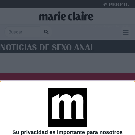
Thursday 6 de August de 2026
NOTICIAS DE SEXO ANAL
Diario Perfil
Caras
Noticias
Fortuna
Hombre
Weekend
Parabrisas
Supercampo
Su privacidad es importante para nosotros