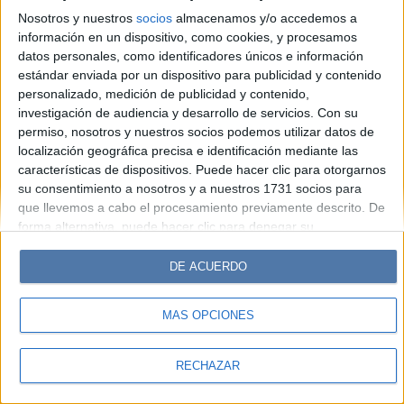
Look
Luz
Mía
Lunateen
Break
BATimes
Nosotros y nuestros
socios
almacenamos y/o accedemos a
información en un dispositivo, como cookies, y procesamos
© Perfil.com 2006-2019 - Todos los derechos reservados
datos personales, como identificadores únicos e información
Registro de Propiedad Intelectual: Nro. 5346433
estándar enviada por un dispositivo para publicidad y contenido
personalizado, medición de publicidad y contenido,
investigación de audiencia y desarrollo de servicios.
Con su
permiso, nosotros y nuestros socios podemos utilizar datos de
localización geográfica precisa e identificación mediante las
características de dispositivos. Puede hacer clic para otorgarnos
su consentimiento a nosotros y a nuestros 1731 socios para
que llevemos a cabo el procesamiento previamente descrito. De
forma alternativa, puede hacer clic para denegar su
consentimiento o acceder a información más detallada y
cambiar sus preferencias antes de otorgar su consentimiento.
DE ACUERDO
Tenga en cuenta que algún procesamiento de sus datos
personales puede no requerir de su consentimiento, pero usted
MÁS OPCIONES
tiene el derecho de rechazar tal procesamiento. Sus
preferencias se aplicarán solo a este sitio web. Puede cambiar
sus preferencias o retirar su consentimiento en cualquier
RECHAZAR
momento volviendo a este sitio y haciendo clic en el botón
"Privacidad" en la parte inferior de la página web.