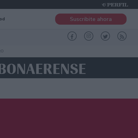
Suscribite ahora
od
RO
O BONAERENSE