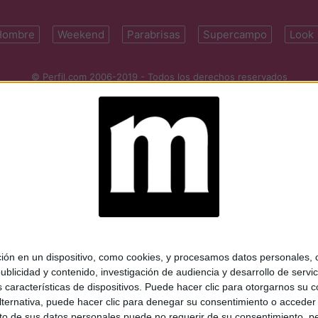
Hombre
Weekend
Parabrisas
Supercampo
Look
© Perfil.com 2006-2019 - Todos los derechos reservados
Registro de Propiedad Intelectual: Nro. 5346433
ifornia 2715, C1289ABI, CABA, Argentina | Tel: (5411) 7091-4921 | (5411)
mail:
perfilcom@perfil.com
| Propietario: Diario Perfil S.A.
 en un dispositivo, como cookies, y procesamos datos personales, co
blicidad y contenido, investigación de audiencia y desarrollo de servic
as características de dispositivos. Puede hacer clic para otorgarnos su
ternativa, puede hacer clic para denegar su consentimiento o acceder
 de sus datos personales puede no requerir de su consentimiento, per