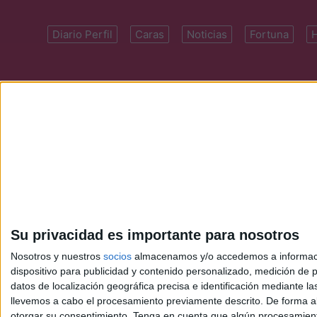
Diario Perfil
Caras
Noticias
Fortuna
Domicilio: Cal
Su privacidad es importante para nosotros
Nosotros y nuestros
socios
almacenamos y/o accedemos a información
dispositivo para publicidad y contenido personalizado, medición de pu
datos de localización geográfica precisa e identificación mediante l
llevemos a cabo el procesamiento previamente descrito. De forma al
otorgar su consentimiento.
Tenga en cuenta que algún procesamiento