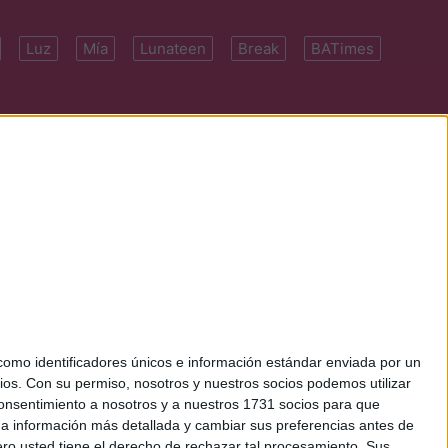
Luz
Mía
Lunateen
Break
BATimes
 7091-4922 | E-
mo identificadores únicos e información estándar enviada por un
ios.
Con su permiso, nosotros y nuestros socios podemos utilizar
 consentimiento a nosotros y a nuestros 1731 socios para que
 a información más detallada y cambiar sus preferencias antes de
o usted tiene el derecho de rechazar tal procesamiento. Sus