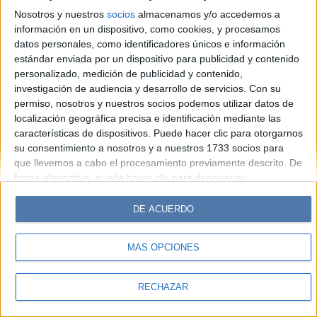
Diario Perfil
Caras
Noticias
Fortuna
Nosotros y nuestros
socios
almacenamos y/o accedemos a
información en un dispositivo, como cookies, y procesamos
Hombre
Weekend
Parabrisas
Supercampo
datos personales, como identificadores únicos e información
Look
Luz
Mía
Lunateen
Break
BATimes
estándar enviada por un dispositivo para publicidad y contenido
personalizado, medición de publicidad y contenido,
investigación de audiencia y desarrollo de servicios.
Con su
© Perfil.com 2006-2019 - Todos los derechos reservados
permiso, nosotros y nuestros socios podemos utilizar datos de
Registro de Propiedad Intelectual: Nro. 5346433
localización geográfica precisa e identificación mediante las
características de dispositivos. Puede hacer clic para otorgarnos
su consentimiento a nosotros y a nuestros 1733 socios para
que llevemos a cabo el procesamiento previamente descrito. De
forma alternativa, puede hacer clic para denegar su
consentimiento o acceder a información más detallada y
cambiar sus preferencias antes de otorgar su consentimiento.
DE ACUERDO
Tenga en cuenta que algún procesamiento de sus datos
personales puede no requerir de su consentimiento, pero usted
MÁS OPCIONES
tiene el derecho de rechazar tal procesamiento. Sus
preferencias se aplicarán solo a este sitio web. Puede cambiar
sus preferencias o retirar su consentimiento en cualquier
RECHAZAR
momento volviendo a este sitio y haciendo clic en el botón
"Privacidad" en la parte inferior de la página web.