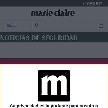
Sunday 9 de August de 2026
NOTICIAS DE SEGURIDAD
Diario Perfil
Caras
Noticias
Fortuna
Hombre
Weekend
Parabrisas
Supercampo
Su privacidad es importante para nosotros