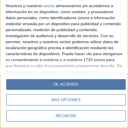
Look
Luz
Mía
Lunateen
Break
BATimes
Nosotros y nuestros
socios
almacenamos y/o accedemos a
información en un dispositivo, como cookies, y procesamos
© Perfil.com 2006-2019 - Todos los derechos reservados
datos personales, como identificadores únicos e información
Registro de Propiedad Intelectual: Nro. 5346433
estándar enviada por un dispositivo para publicidad y contenido
personalizado, medición de publicidad y contenido,
investigación de audiencia y desarrollo de servicios.
Con su
permiso, nosotros y nuestros socios podemos utilizar datos de
localización geográfica precisa e identificación mediante las
características de dispositivos. Puede hacer clic para otorgarnos
su consentimiento a nosotros y a nuestros 1733 socios para
que llevemos a cabo el procesamiento previamente descrito. De
forma alternativa, puede hacer clic para denegar su
consentimiento o acceder a información más detallada y
cambiar sus preferencias antes de otorgar su consentimiento.
DE ACUERDO
Tenga en cuenta que algún procesamiento de sus datos
personales puede no requerir de su consentimiento, pero usted
MÁS OPCIONES
tiene el derecho de rechazar tal procesamiento. Sus
preferencias se aplicarán solo a este sitio web. Puede cambiar
sus preferencias o retirar su consentimiento en cualquier
RECHAZAR
momento volviendo a este sitio y haciendo clic en el botón
"Privacidad" en la parte inferior de la página web.